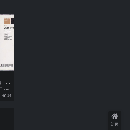
 – 简
中，
曲风，
34
.
首页