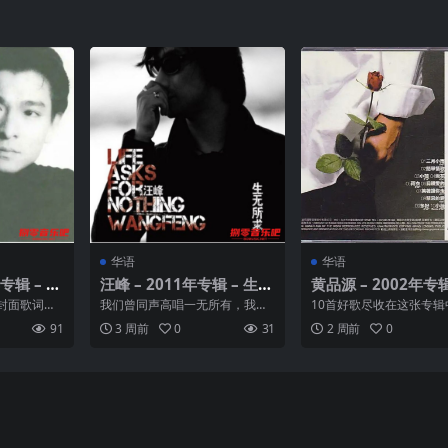
华语
华语
专辑 – 来
汪峰 – 2011年专辑 – 生无
黄品源 – 2002年专辑
所求 Flac
单情歌 小薇 Flac
封面歌词全
我们曾同声高唱一无所有，我们
10首好歌尽收在这张专辑
版，比台版
曾一起渴望飞得更高。而今，在
让"源味情歌"结合新音乐
91
3 周前
0
31
2 周前
0
...
更高的天空回望，大地一片...
巧妙融汇成一张新旧并存..