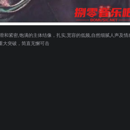
滑和紧密,饱满的主体结像，扎实,宽容的低频,自然细腻人声及情
重大突破，简直无懈可击