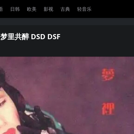
语
日韩
欧美
影视
古典
轻音乐
 梦里共醉 DSD DSF