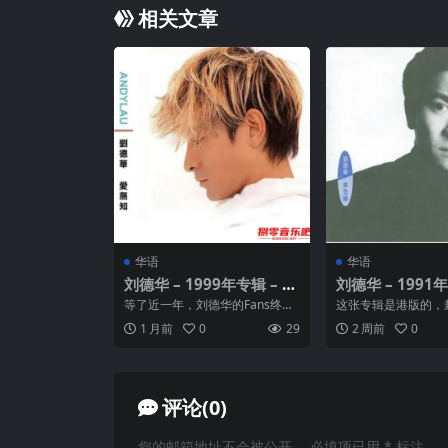
相关文章
华语
华语
刘德华 – 1999年专辑 – 爱
刘德华 – 1991年
无知 Flac
生缘.港版 Flac
等了近一年，刘德华的Fans终於
这张专辑是港版的，
等来了刘德华今年唯一的广东大
是黑白的，故名黑白
1 月前
0
29
2 周前
0
碟《爱无知》。就像上...
的多了一首“男欢女爱”。
评论(0)
您的邮箱地址不会被公开。
必填项已用
*
标注