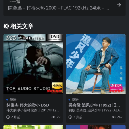
下一篇
陈奕迅 – 打得火热 2000 – FLAC 192kHz 24bit – Hiv
eMusic 已刮削
相关文章
华语
华语
林俊杰 伟大的渺小 DSD
吴奇隆 追风少年 (1992) 旧版
+ 2025版 ALAC
伟大的渺小是林俊杰于2017年12月
初版 吴奇隆 追风少年 (1992) ALAC
29日发行的专辑，由林俊杰与许环
16bit 44kHz 新版 吴...
2 月前
29
2 月前
247
良担任制作人...