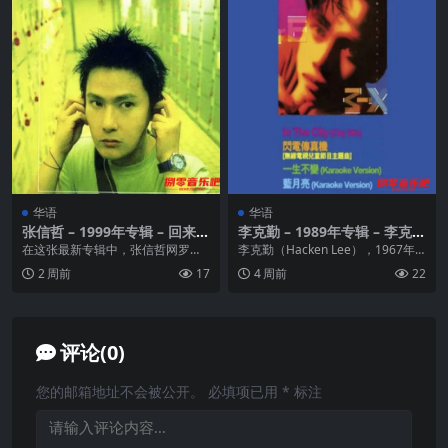
华语
华语
张信哲 – 1999年专辑 – 回来
李克勤 – 1989年专辑 – 李克勤
wav
(Remix) Flac
在这张最新专辑中，张信哲网罗流
李克勤（Hacken Lee），1967年1
行音乐市场上最炙手可热的制作
2月6日生于中国香港，籍贯广东新
2 周前
17
4 周前
22
人、例如：为多位年轻歌...
会崖...
评论(0)
您的邮箱地址不会被公开。
必填项已用
*
标注