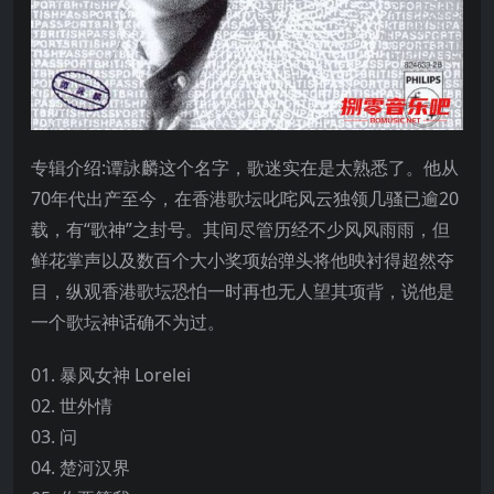
专辑介绍:谭詠麟这个名字，歌迷实在是太熟悉了。他从
70年代出产至今，在香港歌坛叱咤风云独领几骚已逾20
载，有“歌神”之封号。其间尽管历经不少风风雨雨，但
鲜花掌声以及数百个大小奖项始弹头将他映衬得超然夺
目，纵观香港歌坛恐怕一时再也无人望其项背，说他是
一个歌坛神话确不为过。
01. 暴风女神 Lorelei
02. 世外情
03. 问
04. 楚河汉界