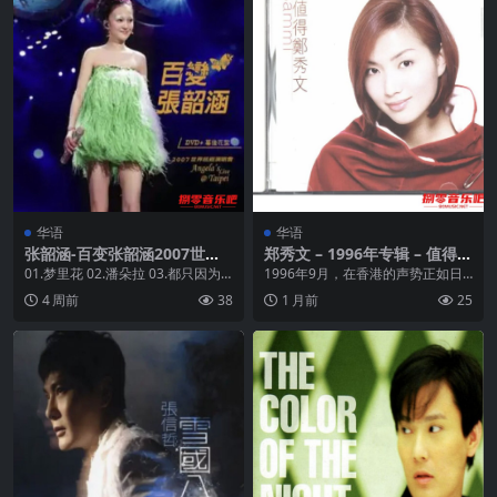
华语
华语
张韶涵-百变张韶涵2007世界
郑秀文 – 1996年专辑 – 值得
巡回演唱会 Flac
(台版) Flac
01.梦里花 02.潘朵拉 03.都只因为
1996年9月，在香港的声势正如日
你 04.真的+猜不透 05.手心的太...
中天的郑秀文推出了她的第一张国
4 周前
38
1 月前
25
语专辑《值得》。...