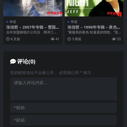
华语
华语
张信哲 – 2007年专辑 – 雪国八
张信哲 – 1996年专辑 – 夜色
月 wav
wav
去年加盟新唱片公司后，两岸三地
“看最美的夜色 听最真的情歌。”亚
的情歌王子张信哲(Jeff)， 继2006
洲情歌王子 张信哲96年首张英文大
6 天前
41
3 周前
33
年9月推...
碟。 01 ...
评论(0)
您的邮箱地址不会被公开。
必填项已用
*
标注