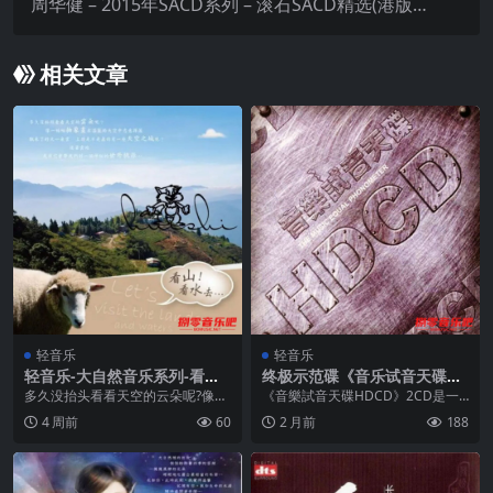
周华健 – 2015年SACD系列 – 滚石SACD精选(港版)
dsf
相关文章
轻音乐
轻音乐
轻音乐-大自然音乐系列-看山
终极示范碟《音乐试音天碟H
看水去 wav
DCD 2CD WAV+CUE
多久没抬头看看天空的云朵呢?像一
《音樂試音天碟HDCD》2CD是一
幅幅抽象画在湛蓝的天空中咨意挥
套由深圳音像公司发行、环球唱片
4 周前
60
2 月前
188
洒飘来了好大一朵云...
提供版权的终极音...