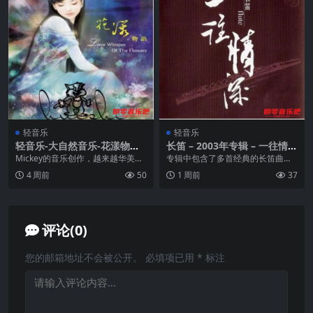
轻音乐
轻音乐
轻音乐-大自然音乐-花漾物语
长笛 – 2003年专辑 – 一往情深
wav
dts
Mickey的音乐创作，越来越华美，
专辑中包含了多首经典的长笛曲
越来越契心，也越来越教人爱不释
目，这些曲目以其优美的旋律和悠
4 周前
50
1 周前
37
“听”；一种全...
扬的音色，带给听众一种...
评论(0)
您的邮箱地址不会被公开。
必填项已用
*
标注