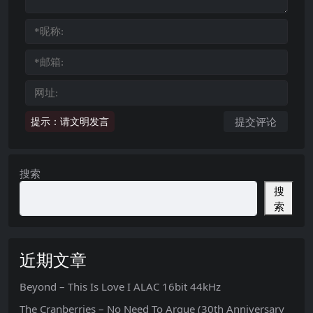
提示：请文明发言
搜索
搜
索
近期文章
Beyond – This Is Love I ALAC 16bit 44kHz
The Cranberries – No Need To Argue (30th Anniversary