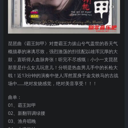
琵琶曲《霸王卸甲》对楚霸王力拔山兮气盖世的吞天气
概描摹的淋漓尽致，强烈激荡的扫弦配以雄浑沉厚的大
鼓，直听得人血脉奔张！听完不尽感慨：小小一支琵琶
那里是什么女儿玩意儿！分明是热血男儿手中的长枪大
戟！近13分钟的演奏中使人浑然置身于金戈铁马的古战
场中......绝对发烧感觉，绝对美音享受！！！
曲单：
01、霸王卸甲
02、新翻羽调绿腰
03、渔舟唱晚