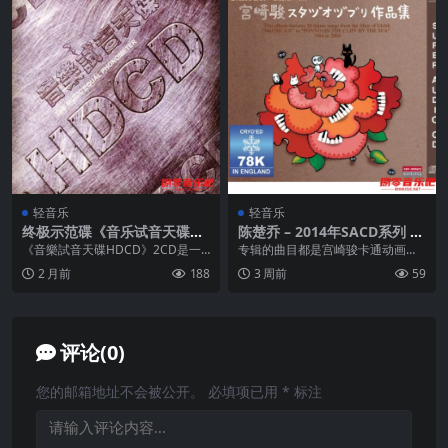
轻音乐
轻音乐
终极示范碟《音乐试音天碟H
陈楚乔 – 2014年SACD系列 –
DCD 2CD WAV+CUE
钢琴演奏宫崎骏动画音乐作品
《音樂試音天碟HDCD》2CD是一
专辑的曲目都是宫崎骏卡通动画影
集 dsf
套由深圳音像公司发行、环球唱片
片的主题曲及插曲，也是吉卜力动
2 月前
188
3 周前
59
提供版权的终极音...
画最受欢迎的主题曲，...
评论(0)
您的邮箱地址不会被公开。
必填项已用
*
标注