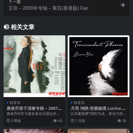
下一篇
王菲 – 2000年专辑 – 寓言(香港版) Flac
相关文章
轻音乐
轻音乐
唐俊乔笛子演奏专辑 – 2007年
月亮 鸿鹄 箜篌秘境 Lucina Y
SACD系列 – 中国魔笛 dsf
ue – Transcendent Phoenix
唐俊乔经常与诸多著名乐团合作，
以华夏图腾“鸿鹄”为名，新生代箜篌
FLAC qobuz
包括：伦敦交响乐团、法国国家交
演奏家月亮（Lucina Yue）匠心打
3 周前
45
1 月前
30
响乐团、汉堡交响乐团...
造。格...