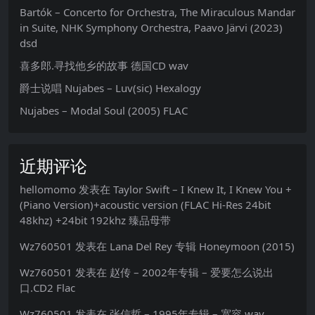
Bartók – Concerto for Orchestra, The Miraculous Mandar
in Suite, NHK Symphony Orchestra, Paavo Järvi (2023)
dsd
喜多郎.寻找他乡的故事 德国CD wav
爵士说唱 Nujabes – Luv(sic) Hexalogy
Nujabes – Modal Soul (2005) FLAC
近期评论
hellomomo
发表在
Taylor Swift – I Knew It, I Knew You +
(Piano Version)+acoustic version (FLAC Hi-Res 24bit
48khz) +24bit 192khz 臻品母带
Wz760501
发表在
Lana Del Rey 专辑 Honeymoon (2015)
Wz760501
发表在
赵传 – 2002年专辑 – 爱要怎么说出
口.CD2 Flac
Wz760501
发表在
张信哲 – 1995年专辑 – 宽容 wav