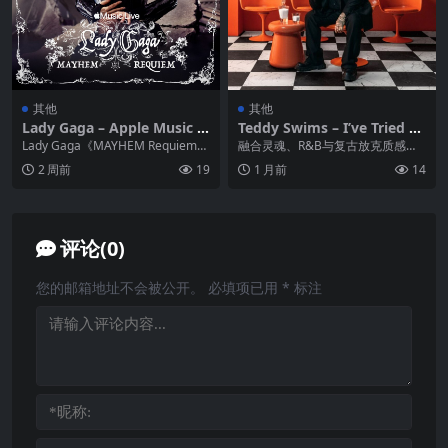
其他
其他
Lady Gaga – Apple Music Li
Teddy Swims – I’ve Tried Ev
ve MAYHEM Requiem (202
erything But Therapy (Com
Lady Gaga《MAYHEM Requiem》
融合灵魂、R&B与复古放克质感，
6) ALAC 24bit 48kHz
plete Edition) FLAC Hi-Res
是2026年Apple Mus...
标志性沙哑嗓音裹挟真挚情绪，既
2 周前
19
1 月前
14
24bit
有对灵魂伴侣的深切...
评论(0)
您的邮箱地址不会被公开。
必填项已用
*
标注