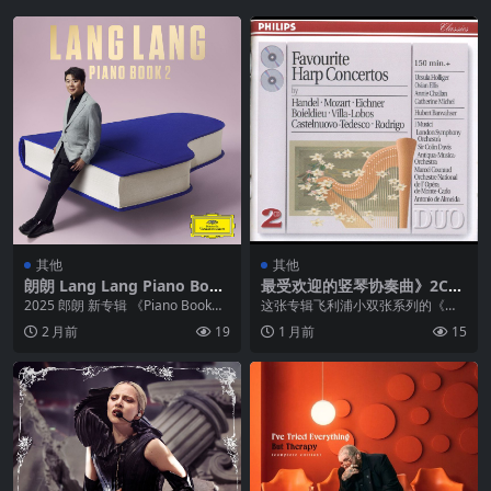
其他
其他
朗朗 Lang Lang Piano Book
最受欢迎的竖琴协奏曲》2CD
2 – 2025-10-17 FLAC 96kHz
WAV+CUE
2025 郎朗 新专辑 《Piano Book
这张专辑飞利浦小双张系列的《竖
24bit qobuz
2》 作为2019年专辑《Pia...
琴协奏曲》，精选了七位作曲家最
2 月前
19
1 月前
15
受大众喜爱的竖琴协奏...