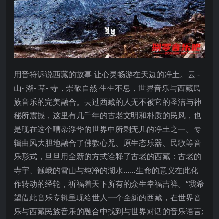
用音符诉说西藏的故事 让心灵畅游在天边的净土。云 -
山- 湖- 草- 寺，崇敬自然 生生不息，世界音乐与西藏民
族音乐的完美融合。去过西藏的人无不被它的圣洁与神
秘所震撼，这里有几千年的古老文明和朴质的民风，也
是现在这个嘈杂浮华的世界中所剩无几的净土之一。专
辑曲风大胆地融合了佛教心咒、原生态乐器、民歌等音
乐形式，旦旦用全新的方式诠释了古老的西藏：古老的
寺宇、巍峨的雪山与纯净的湖水……生命的意义在此化
作转动的经轮，祈福着天下所有的众生幸福吉祥。“我希
望借此音乐专辑呈现给世人一个全新的西藏，在世界音
乐与西藏民族音乐的融合中找到与世界对话的音乐语言;