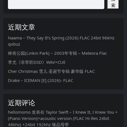
索
近期文章
Naama – They Say It’s Spring (2026) FLAC 24bit 96kHz
qobuz
林肯公园(Linkin Park) – 2003年专辑 – Meteora Flac
李尤《非常听DSD》WAV+CUE
Cher Christmas 雪儿 圣诞节专辑 豪华版 FLAC
Drake – ICEMAN [E] (2026)- FLAC
近期评论
hellomomo
发表在
Taylor Swift – I Knew It, I Knew You +
(Piano Version)+acoustic version (FLAC Hi-Res 24bit
48khz) +24bit 192khz 臻品母带