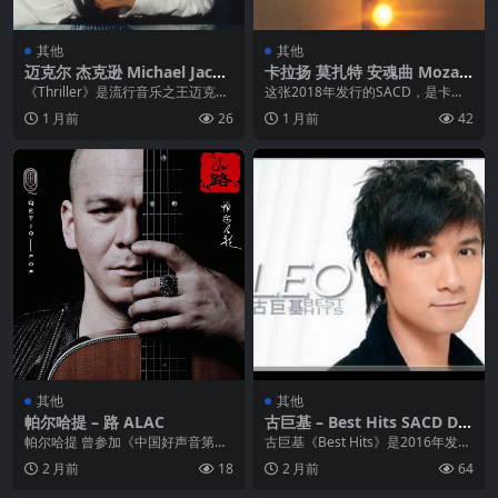
其他
其他
迈克尔 杰克逊 Michael Jacks
卡拉扬 莫扎特 安魂曲 Mozart
on – Thriller(1982) ALAC Hi
– Requiem – Wiener Singve
《Thriller》是流行音乐之王迈克尔·
这张2018年发行的SACD，是卡拉
-res 24bit 176.4kHz
rein, Berliner Philharmonik
杰克逊于1982年发行的第六张录音
扬指挥维也纳合唱团与柏林爱乐乐
1 月前
26
1 月前
42
er, Herbert von Karajan (20
室专...
团演绎莫扎特《...
18) [SACD]
其他
其他
帕尔哈提 – 路 ALAC
古巨基 – Best Hits SACD DS
D DSF
帕尔哈提 曾参加《中国好声音第三
古巨基《Best Hits》是2016年发行
季》获 全国总决赛亚军 《路》是帕
的SACD精选专辑，收录《爱与诚》
2 月前
18
2 月前
64
尔哈提于202...
《...