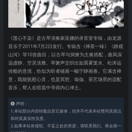
《莲心不染》是古琴演奏家巫娜的录音室专辑，由龙源
音乐于2011年7月2日发行。专辑含《禅茶一味》《静观
山河》等10首曲目，以古琴与洞箫为主奏搭配，曲风深
远虚静、空灵淡雅。琴箫声交织出如晨雾笼水、松涛远
传般的意境，恰似为听者铺展一幅宁静画卷。它满含禅
意，既能抚慰心灵，也是冥想、瑜伽、茶艺场景的适配
音乐，帮人在喧嚣中寻得内心净土。
声明：
1.本站部分内容转载自其它媒体，但并不代表本站赞同其观点
和对其真实性负责。
2.如果本站有侵犯、不妥之处的资源，请联系我们。将会第一