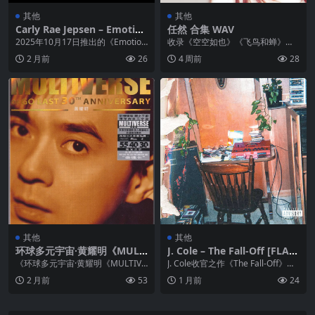
其他
其他
Carly Rae Jepsen – Emotion
任然 合集 WAV
10th Anniversary Edition) F
2025年10月17日推出的《Emotio
收录《空空如也》《飞鸟和蝉》
LAC 44kHz 24bit qobuz
n》十周年纪念版，为这张被誉为1
《无人之岛》等热门金曲，更有
2 月前
26
4 周前
28
0年代...
《你好陌生人》《山外小楼...
其他
其他
环球多元宇宙·黄耀明《MULT
J. Cole – The Fall-Off [FLAC
IVERSE》精选2CD [低速整轨
96kHz 24bit] [E] qobuz
《环球多元宇宙·黄耀明《MULTIVE
J. Cole收官之作《The Fall-Off》，
WAV+CUE]
RSE》精选2CD》是香港乐坛独树
生涯首张双碟嘻哈专辑，收录2...
2 月前
53
1 月前
24
一帜的音...