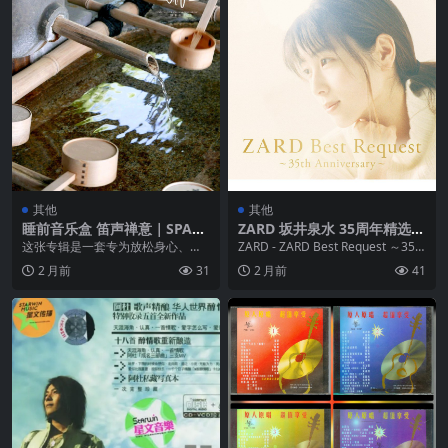
其他
其他
睡前音乐盒 笛声禅意｜SPA深
ZARD 坂井泉水 35周年精选集
度放松音乐｜助眠减压｜大自
FLAC Hi-Res +ALAC
这张专辑是一套专为放松身心、助
ZARD - ZARD Best Request ～35th
然养生舒压引导 FLAC 48kHz
眠和冥想设计的9分钟背景音乐。它
Anniversa...
2 月前
31
2 月前
41
24bit qobuz
以悠扬的笛声为主，...