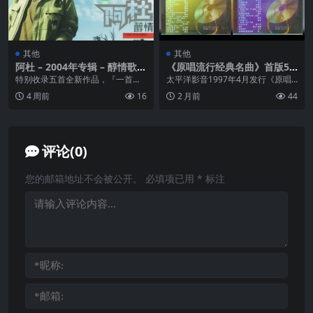
其他
其他
阿杜 – 2004年专辑 – 醇情歌 F
《原唱流行经典名曲》首版5C
lac
D (WAV+CUE)
特别收录五首全新作品，『一首情
太平洋影音1997年4月发行《原唱
歌』、『爱字怎么写』、『天涯海
流行经典名曲》首版5CD 。专辑收
4 周前
16
2 月前
44
角』、『认真』、『爱...
录中国大陆 ...
评论(0)
您的邮箱地址不会被公开。
必填项已用
*
标注