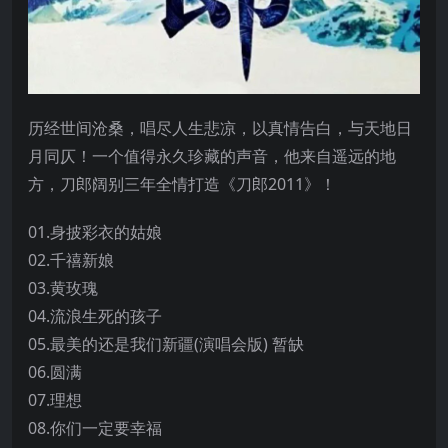
历经世间沧桑，唱尽人生悲凉，以真情告白，与天地日
月同仄！一个值得永久珍藏的声音，他来自遥远的地
方，刀郎阔别三年全情打造《刀郎2011》！
01.身披彩衣的姑娘
02.千禧新娘
03.黄玫瑰
04.流浪生死的孩子
05.最美的还是我们新疆(演唱会版) 暂缺
06.圆满
07.理想
08.你们一定要幸福