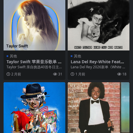
其他
其他
Taylor Swift 苹果音乐歌单 W
Lana Del Rey-White Feathe
inter Warmers ALAC
r Hawk Tail Deer Hunter –
Taylor Swift 亲自挑选40首冬日主
Lana Del Rey 2026新单《White Fe
2026 (FLAC Hi-Res 48kHz-2
题单曲. _ 在缔造历史的The ...
ather Hawk T...
2 月前
31
1 月前
18
4bit) qobuz