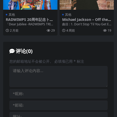
其他
其他
RADWIMPS 20周年記念トリ
Michael Jackson – Off the
ビュートアルバム「Dear Jub
Wall dolby atmos 杜比全景
「Dear Jubilee -RADWIMPS TRIB
曲目 : 1. Don't Stop 'Til You Get En
ilee -RADWIMPS TRIBUTE H
声
UTE-」作为RADWI...
ough 2...
2 月前
29
4 周前
19
i-Res FLAC Hi-Res 24bit 48k
Hz + mp3 320kbps
评论(0)
您的邮箱地址不会被公开。
必填项已用
*
标注