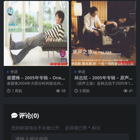
华语
华语
谢霆锋 – 2005年专辑 – One I
林志炫 – 2005年专辑 – 原声之
nch Closer(香港版) Flac
旅 Flac
谢霆锋2004年大部分时间留在内地
《原声之旅》是林志炫于2005年12
拍剧《小鱼儿与花无缺》，并专心
月30日发行的音乐专辑，共收录14
1 周前
38
3 周前
41
电影《情天大圣》...
首歌曲，由...
评论(0)
您的邮箱地址不会被公开。
必填项已用
*
标注