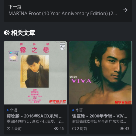
下一篇
MARINA Froot (10 Year Anniversary Edition) (20
25) FLAC qobuz
相关文章
华语
华语
谭咏麟 – 2016年SACD系列 –
谢霆锋 – 2000年专辑 – VIVA
雾之恋 DSD DSF
(香港版) Flac
重回经典时代，新欢不比旧爱。 20
谢霆锋此次推出的全新广东大碟《V
04年经环球唱片有限公司提供版
IVA》，有口皆碑，三首主打歌【活
4 天前
46
2 周前
43
权，引进了一批八...
着VIVA】、...