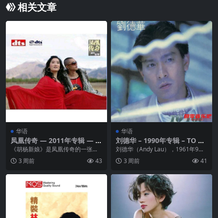
相关文章
华语
华语
凤凰传奇 — 2011年专辑 — 胡
刘德华 – 1990年专辑 – TO Y
杨新娘 flac
OU – Flac
《胡杨新娘》是凤凰传奇的一张专
刘德华（Andy Lau），1961年9月
辑，这个组合以其独特的音乐风格
27日出生于中国香港，华语影视男
3 周前
43
3 周前
41
和深入人心的歌曲而闻...
演员、...