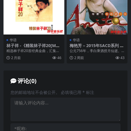
华语
华语
林子祥 -《精装林子祥20[MQ
梅艳芳 – 2015年SACD系列 –
S]》FLAC 24bit 96kHz
床前明月光 Dsf
精选林子祥20首经典金曲，汇集他
公元756年，李白乘酒捞月仙逝。
多年来的音乐精髓。这张专辑以MQ
遗下一首诗 一坛酒，随时光消逝无
2 月前
46
2 周前
43
S高品质音源呈现...
痕。传说，将这首...
评论(0)
您的邮箱地址不会被公开。
必填项已用
*
标注