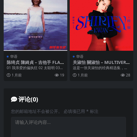
华语
华语
陈绮贞 陳綺貞 – 吉他手 FLAC
关淑怡 關淑怡 – MULTIVERS
Hi-Res 24bit 96.0kHz
E OF POLYGRAM 55TH AN
01 我亲爱的偏执狂 02 太聪明 03
这是一张关淑怡的经典精选集，收
NIVERSARY – 關淑怡 2026-0
小步舞曲 04 1234567 05 ...
录了《叛逆汉子》《难得有情人》
1 月前
19
1 月前
28
1 ALAC 24bit 96kHz AM HK
《爱恨缠绵》等多首代...
评论(0)
您的邮箱地址不会被公开。
必填项已用
*
标注