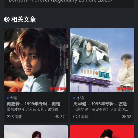
相关文章
华语
华语
谢霆锋 – 1999年专辑 – 谢谢你
周华健 – 1995年专辑 – 弦途有
的爱1999(香港版) Flac
你 Flac
虽然才刚刚进入音乐界，谢霆锋的
《周华健：弦途有你》人们常说文
表现却是新人中最杰出的，1997年
如其人，其实“歌如其人”的说法也一
3 周前
37
4 周前
52
在香港推出首张个...
点不为过。聆听周...