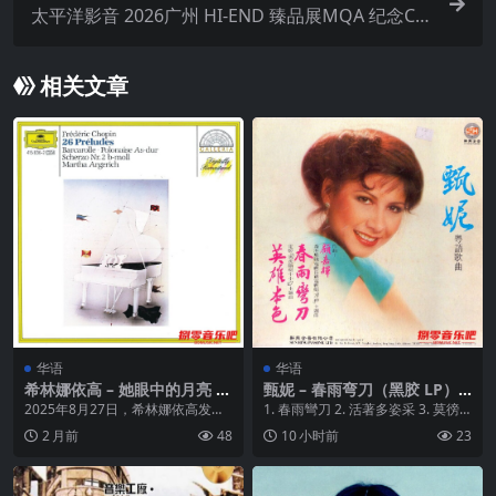
太平洋影音 2026广州 HI-END 臻品展MQA 纪念CD
WAV 分轨
相关文章
华语
华语
希林娜依高 – 她眼中的月亮 2
甄妮 – 春雨弯刀（黑胶 LP）
025 ALAC 24bit 48kHz
WAV
2025年8月27日，希林娜依高发行
1. 春雨彎刀 2. 活著多姿采 3. 莫徬
全女性音乐人创作EP《她眼中的月
徨 4...
2 月前
48
10 小时前
23
亮》，集结六...