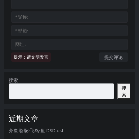
提示：请文明发言
搜索
搜
索
近期文章
齐豫 骆驼·飞鸟·鱼 DSD dsf