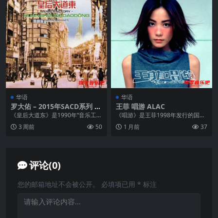
华语
华语
罗大佑 – 2015年SACD系列 –
王菲 唱游 ALAC
皇后大道东 dsf
《皇后大道东》是1990年“音乐工
《唱游》是王菲1998年发行的国语
厂”正式注册后于隔年年初推出的第
专辑，共13首歌，是华语乐坛首张
3 周前
50
1 月前
37
一张专辑。这张...
HDCD编码录...
评论(0)
您的邮箱地址不会被公开。
必填项已用
*
标注