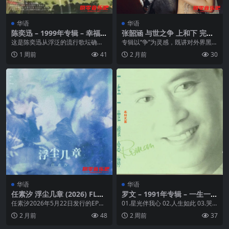
华语
华语
陈奕迅 – 1999年专辑 – 幸福 F
张韶涵 与世之争 上和下 完整
lac
发布 FLAC Hi-Res 24bit
这是陈奕迅从浮泛的流行歌坛确立
专辑以“争”为灵感，既讲对外界黑暗
自我风格的专辑之一，那些我们生
的抗争，也含对内心光明的接纳 。
1 周前
41
2 月前
30
命中的小感动、小细节...
音乐上融合Ba...
华语
华语
任素汐 浮尘几章 (2026) FLAC
罗文 – 1991年专辑 – 一生一世
Hi-Res 24bit 48khz + 臻品母
怀念你 Flac
任素汐2026年5月22日发行的EP
01.星光伴我心 02.人生如此 03.哭
带 24bit 192khz
《浮尘几章》，收录《本末》《张
泣的奔马 04.一生一世怀念你 05....
2 月前
48
2 周前
37
仙语三》《夜灯...