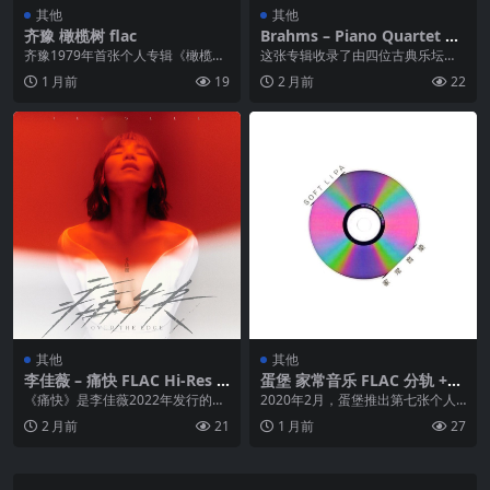
其他
其他
齐豫 橄榄树 flac
Brahms – Piano Quartet N
o. 1, Schumann – Fantasies
齐豫1979年首张个人专辑《橄榄
这张专辑收录了由四位古典乐坛巨
tucke Op. 88 – Martha Arg
树》，由李泰祥制作、三毛等诗人
星——钢琴家玛尔塔·阿格里奇 (Ma
1 月前
19
2 月前
22
erich, Gidon Kremer, Yuri B
作词 。专辑融合古...
rtha Ar...
ashmet, Mischa Maisky (20
25)(SACD)
其他
其他
李佳薇 – 痛快 FLAC Hi-Res 2
蛋堡 家常音乐 FLAC 分轨 +
4bit 48kHz
整轨
《痛快》是李佳薇2022年发行的第
2020年2月，蛋堡推出第七张个人
五张华语专辑，也是她睽违四年的
专辑《家常音乐》，也是其离开颜
2 月前
21
1 月前
27
力作 。专辑定调...
社自组任性的人工...