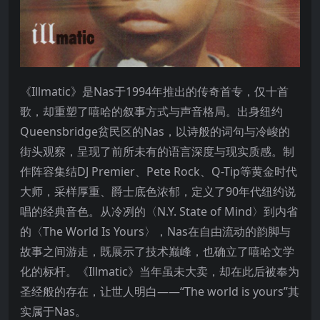
《Illmatic》是Nas于1994年推出的传奇首专，仅十首
歌，却重塑了嘻哈的叙事方式与声音格局。出身纽约
Queensbridge贫民区的Nas，以诗般的词句与冷峻的
街头观察，呈现了前所未有的语言深度与现实质感。制
作阵容集结DJ Premier、Pete Rock、Q-Tip等黄金时代
大师，采样厚重、爵士底色浓郁，定义了90年代纽约说
唱的经典音色。从冷冽的〈N.Y. State of Mind〉到内省
的〈The World Is Yours〉，Nas在自由流动的韵脚与
故事之间游走，既展示了技术巅峰，也确立了嘻哈文学
化的标杆。《Illmatic》当年虽未大卖，却在此后被奉为
圣经般的存在，让世人明白——“The world is yours”其
实属于Nas。