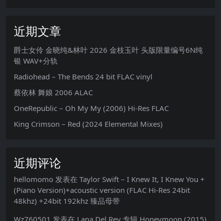
近期文章
爵士女伶 金晓纯&林叶 2026 金枝玉叶 头版限量编号6N纯
银 WAV+分轨
Radiohead – The Bends 24 bit FLAC vinyl
蔡依林 舞娘 2006 ALAC
OneRepublic – Oh My My (2006) Hi-Res FLAC
King Crimson – Red (2024 Elemental Mixes)
近期评论
hellomomo
发表在
Taylor Swift – I Knew It, I Knew You +
(Piano Version)+acoustic version (FLAC Hi-Res 24bit
48khz) +24bit 192khz 臻品母带
Wz760501
发表在
Lana Del Rey 专辑 Honeymoon (2015)