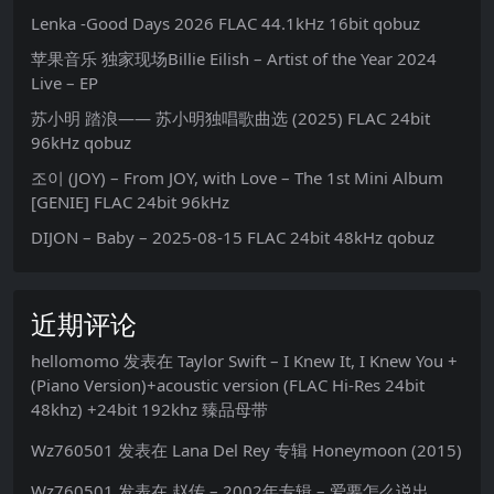
Lenka -Good Days 2026 FLAC 44.1kHz 16bit qobuz
苹果音乐 独家现场Billie Eilish – Artist of the Year 2024
Live – EP
苏小明 踏浪—— 苏小明独唱歌曲选 (2025) FLAC 24bit
96kHz qobuz
조이 (JOY) – From JOY, with Love – The 1st Mini Album
[GENIE] FLAC 24bit 96kHz
DIJON – Baby – 2025-08-15 FLAC 24bit 48kHz qobuz
近期评论
hellomomo
发表在
Taylor Swift – I Knew It, I Knew You +
(Piano Version)+acoustic version (FLAC Hi-Res 24bit
48khz) +24bit 192khz 臻品母带
Wz760501
发表在
Lana Del Rey 专辑 Honeymoon (2015)
Wz760501
发表在
赵传 – 2002年专辑 – 爱要怎么说出