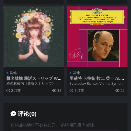
其他
其他
椎名林檎 勝訴ストリップ WA
里赫特 卡拉扬 拉二 柴一 ALA
V 整轨 +CUE
C 24bit 96khz
椎名林檎的《勝訴ストリップ》
Sviatoslav Richter, Vienna Sympho
（《胜诉的新宿舞娘》）于2000年
ny & He...
2 月前
32
1 月前
22
3月31日发行，是...
评论(0)
您的邮箱地址不会被公开。
必填项已用
*
标注