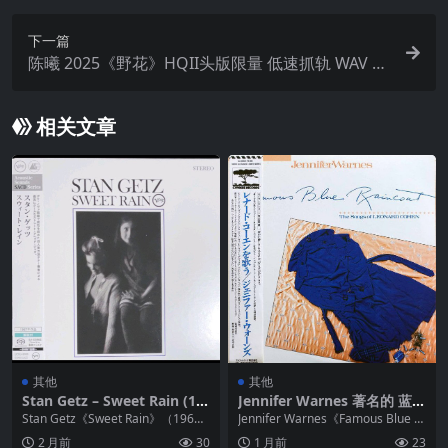
下一篇
陈曦 2025《野花》HQII头版限量 低速抓轨 WAV 分
轨
相关文章
其他
其他
Stan Getz – Sweet Rain (19
Jennifer Warnes 著名的 蓝雨
67) (2025 SHM-SACD DSF 6
衣 日首黑胶 LP dsd dsf
Stan Getz《Sweet Rain》（196
Jennifer Warnes《Famous Blue R
4 (2.8 MHz/1 bit)
7）是爵士史里“用呼吸写诗”的...
aincoat》 这是...
2 月前
30
1 月前
23