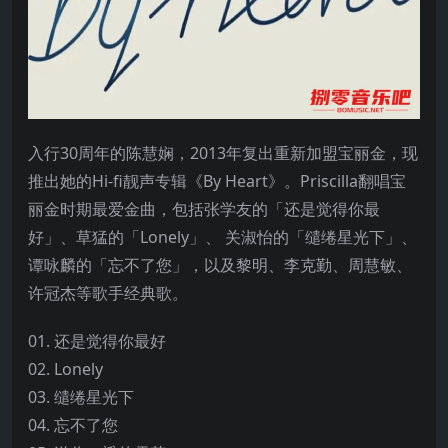
入行30周年的陈慧娴，2013年复出重新加盟宝丽金，现
推出她的Hi-fi靓声专辑《By Heart》。Priscilla翻唱宝
丽金时期最爱金曲，包括张学友的「还是觉得你最
好」、草猛的「Lonely」、 关淑怡的「缱绻星光下」、
谭咏麟的「忘不了您」，以及黎明、李克勤、周慧敏、
许冠杰等歌手经典歌。
01. 还是觉得你最好
02. Lonely
03. 缱绻星光下
04. 忘不了您