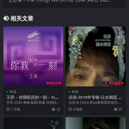
88.2kHz
相关文章
华语
华语
王菲 – 你我经历的一刻 – Sing
伍佰-2019年专辑-让水倒流 Fl
le (2026-02-17) (Hi-Res 24bi
ac
王菲 2026 春晚 献唱 歌曲 你我经历
伍佰 & China Blue最新国语创作专
t 48kHz) ALAC +FLAC
的一刻
辑「让水倒流 」台湾摇滚传奇...
1 月前
22
4 周前
37