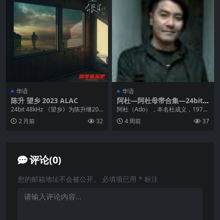
华语
华语
陈升 望乡 2023 ALAC
阿杜—阿杜母带合集—24bit 4
8Khz
24bit 48kHz 《望乡》为陈升继201
阿杜（Ado），本名杜成义，1973
7 年《归乡》及2022 年《他乡...
年3月11日出生于新加坡，新加坡
2 月前
32
4 周前
37
华人男歌手。...
评论(0)
您的邮箱地址不会被公开。
必填项已用
*
标注