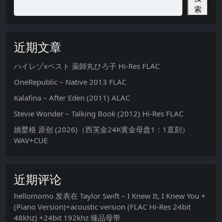
索
近期文章
ハイレゾxベスト 薬師丸ひろ子 Hi-Res FLAC
OneRepublic – Native 2013 FLAC
Kalafina – After Eden (2011) ALAC
Stevie Wonder – Talking Book (2012) Hi-Res FLAC
姚婴格 原创 (2026)（西芙金24K黄金母盘1：1直刻）
WAV+CUE
近期评论
hellomomo
发表在
Taylor Swift – I Knew It, I Knew You +
(Piano Version)+acoustic version (FLAC Hi-Res 24bit
48khz) +24bit 192khz 臻品母带