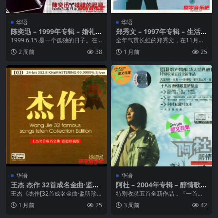
华语
华语
陈奕迅 – 1999年专辑 – 婚礼的
郑秀文 – 1997年专辑 – 生活语
祝福 Flac
言 Flac
1999.6.15.是一个孤独的日子。在
全年气贯长虹的郑秀文，在11月连
满座的红馆做人第一场大型演唱会
开16场个人演唱会之后，声势更是
2 周前
38
1 月前
25
的我，心情...
旺盛到了极点。年...
华语
华语
王杰 杰作 32首成名金曲·监听
阿杜 – 2004年专辑 – 醇情歌 F
珍藏版》2CD WAV 分轨
lac
王杰《杰作[32首成名金曲·监听珍
特别收录五首全新作品，『一首情
藏版]》王杰经典流行歌曲精选集。
歌』、『爱字怎么写』、『天涯海
1 月前
25
3 周前
42
王杰，台湾80...
角』、『认真』、『爱...