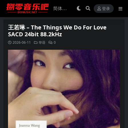
登录
王若琳 – The Things We Do For Love
SACD 24bit 88.2kHz
2026-06-11
华语
0