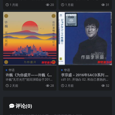
已迫不及待的想要带着各位一齐到
多说了。有人发布了MP3版本，我
1 月前
20
1 月前
31
她的音乐世界里「到处...
就把APE的传上来...
华语
华语
许巍《为你盛开——许巍《无
李宗盛 – 2016年SACD系列 –
尽光芒》巡回演唱会现场纪
作品李宗盛 DSD DSF
许巍“无尽光芒”巡回演唱会于2019
cd1 01. 开场白 02. 和自己赛跑的人
念》FLAC 24bit 48kHz
年5月从深圳启航，覆盖19座城市
03.17岁女生的温柔 04. ...
2 天前
28
2 月前
32
共21场演出...
评论(0)