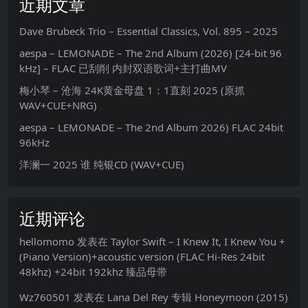
近期文章
Dave Brubeck Trio – Essential Classics, Vol. 895 – 2025
aespa – LEMONADE – The 2nd Album (2026) [24-bit 96
kHz] – FLAC 已刮削 内封双语歌词+主打曲MV
梅小琴 – 沧海 24K黄金母盘 1：1直刻 2025 (原抓
WAV+CUE+NRG)
aespa – LEMONADE – The 2nd Album 2026) FLAC 24bit
96kHz
洋澜一 2025 谁 纯银CD (WAV+CUE)
近期评论
hellomomo
发表在
Taylor Swift – I Knew It, I Knew You +
(Piano Version)+acoustic version (FLAC Hi-Res 24bit
48khz) +24bit 192khz 臻品母带
Wz760501
发表在
Lana Del Rey 专辑 Honeymoon (2015)