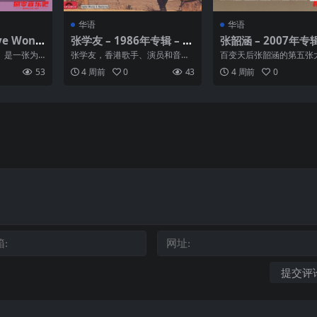
华语
华语
ye Wong
张学友 – 1986年专辑 – 相
张韶涵 – 2007年专辑
爱 Flac
NG 5.0 – Flac
ng》是一张为
张学友，香港歌手、演员和音乐
百变天后张韶涵的第五张
合辑。它集
人，在华人社会有「歌神」称
『Ang 5.0』以全新女神
53
4 周前
0
43
4 周前
0
号。随着1992年被香港媒...
行，她决定把留了五年...