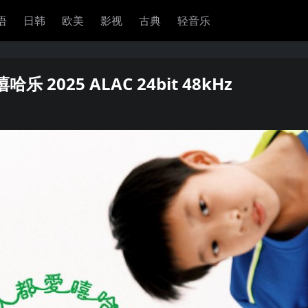
语
日韩
欧美
影视
古典
轻音乐
乐 2025 ALAC 24bit 48kHz