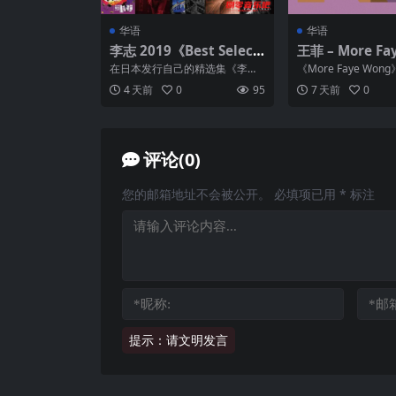
华语
华语
李志 2019《Best Selecti
王菲 – More Fa
on Songs 2004-2018 Vo
ALAC
在日本发行自己的精选集《李志
《More Faye Wo
l.1》WAV 分轨
Best Selection Songs 2004...
乐迷精心搜罗的遗珠
4 天前
0
95
7 天前
0
结了多首未收...
评论(0)
您的邮箱地址不会被公开。
必填项已用
*
标注
提示：请文明发言