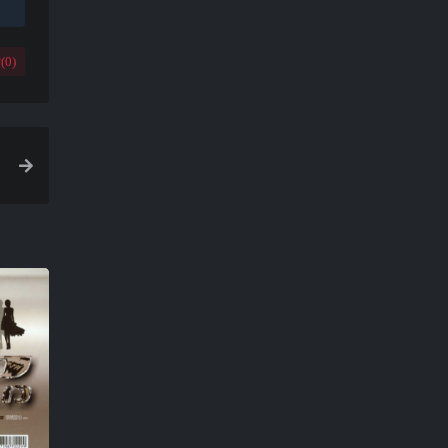
(
0
)