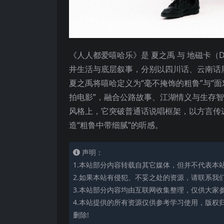
《人人都爱嘻哈乐》是 夏之禹 与 地磁卡（D
井生活与底层叙事，分别以四川话、云南话
夏之禹将嘻哈定义为“毫不掩饰的粗鲁”与“
拍电影”，融合公路故事、江湖情义与生存
风格上，它突破普通话说唱框架，以方言传
造“粗鲁中带细腻”的听感。
声明：
1.本站部分内容转载自其它媒体，但并不代表本
2.如果本站有侵犯、不妥之处的资源，请联系我
3.本站部分内容均由互联网收集整理，仅供大家
4.本站提供的所有资源仅供参考学习使用，版权
删除!