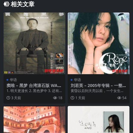
相关文章
华语
华语
窦唯 – 黑梦 台湾滚石版 WAV
刘若英 – 2005年专辑 – 一整夜
分轨
Flac
1. 明天更漫长 2. 黑色梦中 3. 还有
黄昏以后到天亮以前，一个女生在
你 4...
想什么，做什么？她口中念念有
3 天前
18
1 天前
54
词、心中反反复复想着的...