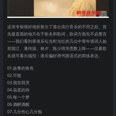
这张专辑很好地折射出了港台流行音乐的不同之处。首
先最直观的地方在于歌名和歌词，歌词方面先不必赘言
——我们看到香港乐坛当时当红的几位中青年填词人如
郑国江、潘伟源、林夕、陈少琪等悉数上阵——仅看歌
名就可看出端倪：港乐偏好用书面语式的简练表达。
01.故事的角色
02.可能
03.我笑我哭
04.温柔的你
05.每一个梦
06.酒醉酒醒
07.几分伤心几分痴