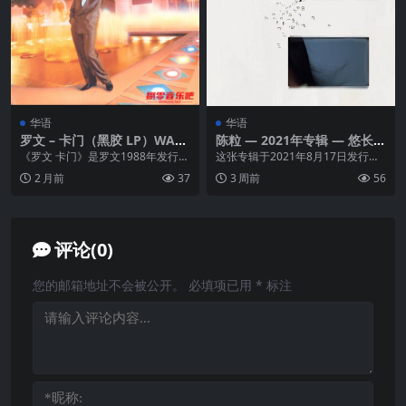
华语
华语
罗文 – 卡门（黑胶 LP）WAV
陈粒 — 2021年专辑 — 悠长假
分轨
期 flac
《罗文 卡门》是罗文1988年发行的
这张专辑于2021年8月17日发行，
翻唱专辑，由鲍比达监制，华星唱
其音乐风格主要是流行音乐。专辑
2 月前
37
3 周前
56
片出品。专辑共...
的创作背景是表...
评论(0)
您的邮箱地址不会被公开。
必填项已用
*
标注