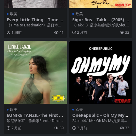
欧美
欧美
Every Little Thing – Time T
Sigur Ros – Takk… (2005) F
o Destination 1998 – FLAC
LAC
《Time to Destination》是日本流
《Takk...》是冰岛后摇滚乐队Sigur
行摇滚组合Every Litt...
Rós于2005年发行的第四张录音...
1 周前
41
2 月前
32
欧美
欧美
EUNIKE TANZIL-The First of
OneRepublic – Oh My My
Everything 2025-09-12 FLA
(2006) Hi-Res FLAC
印尼钢琴家、作曲家Eunike Tanzil
24bit 44.1kHz Oh My My是美国流
C 96kHz 24bit qobuz
生于1998年，毕业于伯克利音乐学
行摇滚乐队OneRepubl...
2 月前
39
2 月前
33
院...