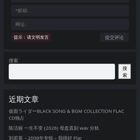
提示：请文明发言
搜索
搜
索
近期文章
仮面ライダーBLACK SONG & BGM COLLECTION FLAC
CD独占
陈洁丽 一生不变 (2026) 母盘直刻 wav 分轨
刘若英 – 2008年专辑 – 我很好 Flac