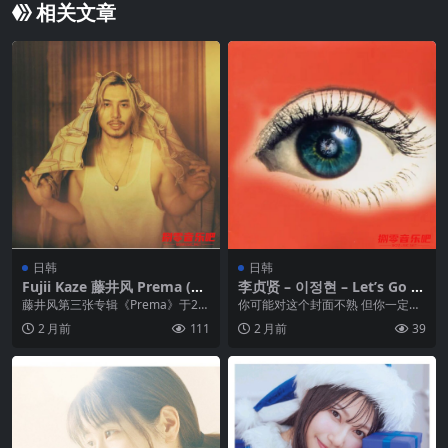
相关文章
日韩
日韩
Fujii Kaze 藤井风 Prema (20
李贞贤 – 이정현 – Let’s Go T
25-09-05) FLAC 24bit 48kHz
o My Star (1999) FLAC
藤井风第三张专辑《Prema》于20
你可能对这个封面不熟 但你一定听
qobuz
25年9月5日发行，是他首张全英文
过李贞贤唱的歌曲 哇 和 换掉。对
2 月前
111
2 月前
39
专辑，收录...
了就是被郑秀文...