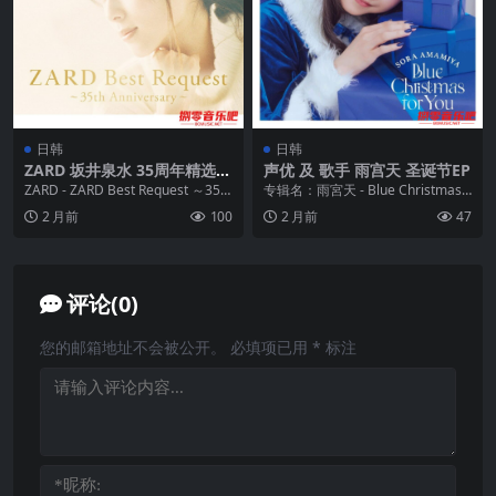
日韩
日韩
ZARD 坂井泉水 35周年精选集
声优 及 歌手 雨宫天 圣诞节EP
ALAC 高解析度无损
ZARD - ZARD Best Request ～35th
专辑名：雨宮天 - Blue Christmas f
Anniversa...
or You FLAC 24...
2 月前
100
2 月前
47
评论(0)
您的邮箱地址不会被公开。
必填项已用
*
标注