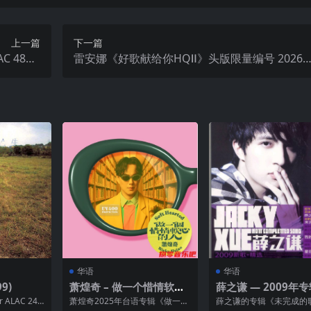
上一篇
下一篇
C 48kH
雷安娜《好歌献给你HQⅡ》头版限量编号 2026
z 24bit
WAV +cue 整轨
华语
华语
9)
萧煌奇 – 做一个惜情软心
薛之谦 — 2009年专
的人 (2025) ALAC 24bit
未完成的歌 aif
r ALAC 24B
萧煌奇2025年台语专辑《做一个
薛之谦的专辑《未完成的