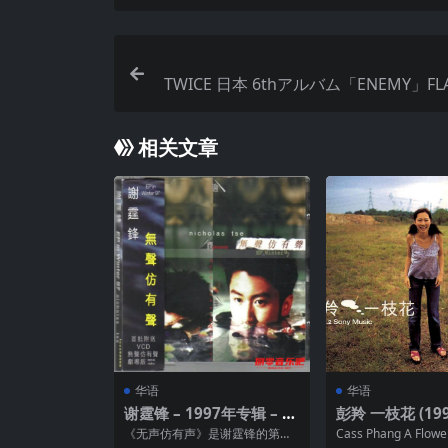
TWICE 日本 6thアルバム「ENEMY」FLA
相关文章
华语
华语
谢霆锋 – 1997年专辑 – 无
彭羚 一枝花 (199
声仿有声 EP in Winter 9
《无声仿有声》是谢霆锋的第二
Cass Phang A Flowe