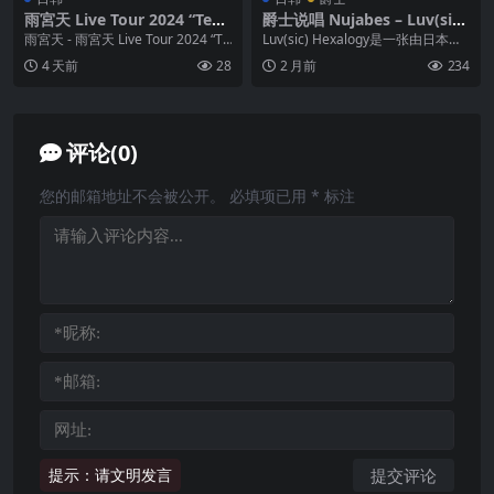
雨宮天 Live Tour 2024 “Ten
爵士说唱 Nujabes – Luv(sic)
to Bluer Sky”
Hexalogy
雨宮天 - 雨宮天 Live Tour 2024 “Te
Luv(sic) Hexalogy是一张由日本制
n to Bluer S...
作人Nujabes 和日本嘻哈艺...
4 天前
28
2 月前
234
评论(0)
您的邮箱地址不会被公开。
必填项已用
*
标注
提示：请文明发言