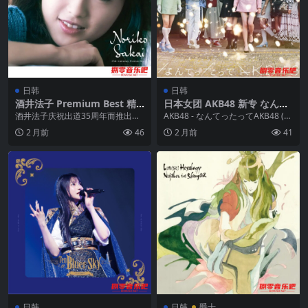
日韩
日韩
酒井法子 Premium Best 精
日本女团 AKB48 新专 なんて
选集 ALAC
ったってAKB48
酒井法子庆祝出道35周年而推出的
AKB48 - なんてったってAKB48 (2
精选辑《35th Anniversary Pre...
024 12 25) FLAC 2...
2 月前
46
2 月前
41
日韩
日韩
爵士