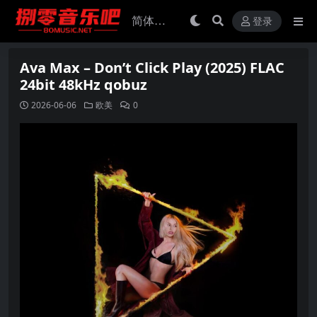
登录
Ava Max – Don’t Click Play (2025) FLAC
24bit 48kHz qobuz
2026-06-06
欧美
0