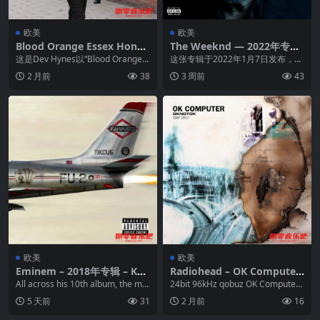
欧美
欧美
Blood Orange Essex Honey
The Weeknd — 2022年专辑
(2025) FLAC 24bit 96kHz q
— Dawn FM flac
这是Dev Hynes以“Blood Orange”
这张专辑于2022年1月7日发布，是
obuz
为名推出的第五张录音室专辑，...
The Weeknd的第五张录音室专
2 月前
38
3 周前
43
辑，继续...
欧美
欧美
Eminem – 2018年专辑 – Ka
Radiohead – OK Computer
mikaze -Flac
OKNOTOK 1997 2017 FLAC
All across his 10th album, the mo
24bit 96kHz qobuz OK Computer
Hi-Res
re thin...
OKNOTOK 19...
5 天前
31
2 月前
16