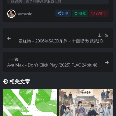
下载遇到问题？可联系客服或反馈
80music
分享
收藏
点赞(
0
)
上一篇
章红艳 – 2006年SACD系列 – 十面埋伏(琵琶) DSD
DSF
下一篇
Ava Max – Don’t Click Play (2025) FLAC 24bit 48k
Hz qobuz
相关文章