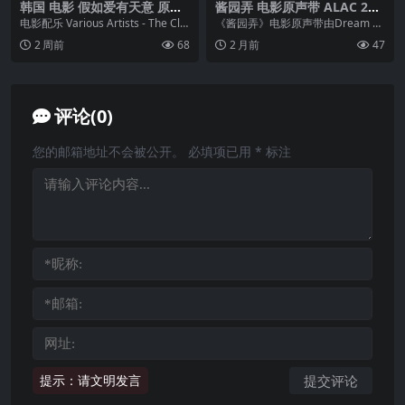
韩国 电影 假如爱有天意 原声
酱园弄 电影原声带 ALAC 24b
带 OST
it 48kHz + 电影 酱园弄 悬案
电影配乐 Various Artists - The Cla
《酱园弄》电影原声带由Dream St
正片
ssic (2003...
udio音乐工作室出品，著名音乐制
2 周前
68
2 月前
47
作人于飞...
评论(0)
您的邮箱地址不会被公开。
必填项已用
*
标注
提示：请文明发言