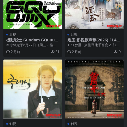
影视
影视
機動戦士 Gundam GQuuuu
逐玉 影视原声带(2026) FLAC
uuX 机动战士高达GQuuuuu
Hi-Res 24bit 48khz
本专辑定于8月27日（周三）推
1. 张碧晨 - 众里寻他千百度 2. 郁可
uX》原创原声音乐 FLAC 24bi
出，封面由负责作品Logo及美术设
唯 - 清清如我...
2 月前
31
2 月前
9
t 48kHz
定的市古齐史操刀...
影视
影视