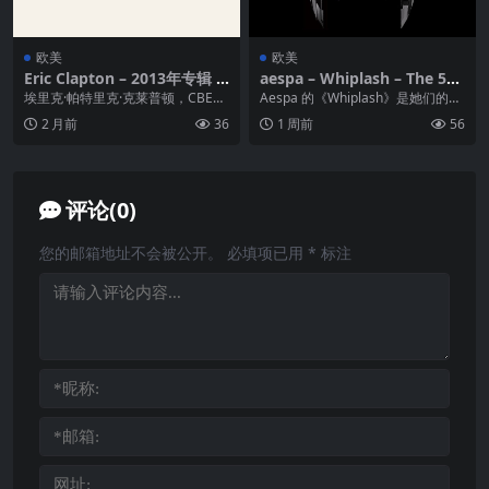
欧美
欧美
Eric Clapton – 2013年专辑 –
aespa – Whiplash – The 5th
Old Sock (Bushbranch Rec
Mini Album 2024 – FLAC分
埃里克·帕特里克·克莱普顿，CBE
Aespa 的《Whiplash》是她们的第
ords) Flac
轨｜Hi-Res 24-Bit 96.0 kHz
（英语：Eric Patrick Clapto...
五张迷你专辑，这张专辑的名称
2 月前
36
1 周前
56
｜From Tidal
《Whi...
评论(0)
您的邮箱地址不会被公开。
必填项已用
*
标注