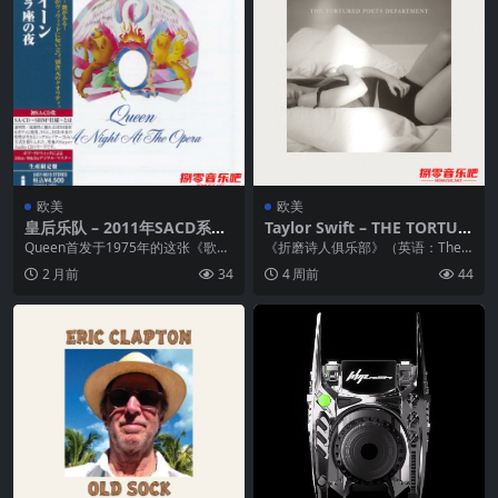
欧美
欧美
皇后乐队 – 2011年SACD系列
Taylor Swift – THE TORTUR
– A Night At The Opera DS
ED POETS DEPARTMENT 20
Queen首发于1975年的这张《歌剧
《折磨诗人俱乐部》（英语：The T
D DSF
24 – FLAC 48kHz 24bit – Hi
院之夜》可能是摇滚乐历史上最华
ortured Poets Departme...
2 月前
34
4 周前
44
veMusic 已刮削
丽的篇章，把...