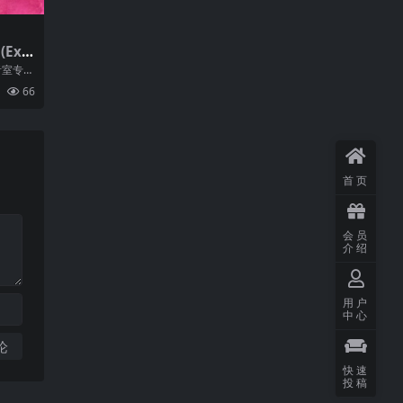
 (Ext
025)
录音室专辑
2日正式
66
首页
会员
介绍
用户
中心
快速
投稿