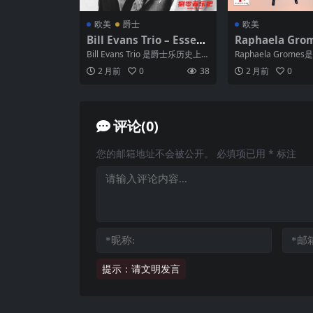
欧美
爵士
欧美
Bill Evans Trio – Essent
Raphaela Grom
ial Classics, Vol. 1046 –
tissima (2025)
Bill Evans Trio 是爵士乐历史上
Raphaela Grom
2025 FLAC 24bit 44kHz
bit 48kHz qob
最具影响力的三重奏之一，以钢
提琴家，1991年出
2 月前
0
38
2 月前
0
琴家B...
学习大...
HiRes 爵士精选 qobuz
评论(0)
您的邮箱地址不会被公开。
必填项已用
*
标注
提示：请文明发言