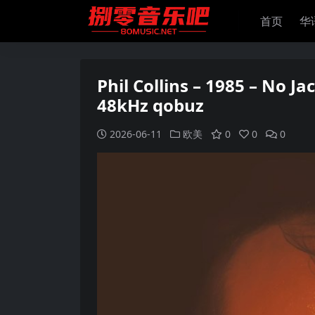
首页
华
Phil Collins – 1985 – No J
48kHz qobuz
2026-06-11
欧美
0
0
0