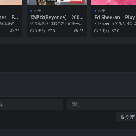
欧美
欧美
es – For
碧昂丝(Beyonce) – 2003
Ed Sheeran – Play
 FLAC 24
年专辑 – Dangerously I
ended Edition) (2
es是德国著名大
这是碧昂丝2003年发行的第一张
Ed Sheeran 的第八张
uz
n Love (US Version) Fla
ALAC 24bit 48kHz
生，4岁开始
录音室专辑,制作人包括碧 昂丝、
《Play》于2025年9月1
33
3 天前
0
35
2 月前
0
马修·诺斯、里奇...
发...
c cue