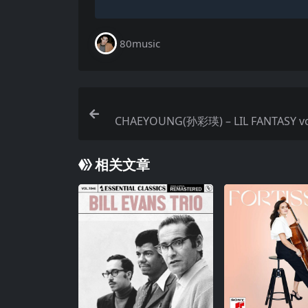
80music
CHAEYOUNG(孙彩瑛) – LIL FANTASY vol
5) FLAC 24b
相关文章