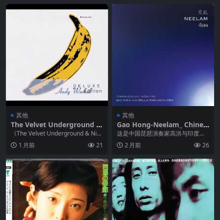
其他
其他
The Velvet Underground –
Gao Hong-Neelam_ Chines
The Velvet Underground &
e Pipa & Indian Sitar – 2025
《The Velvet Underground & Nic
这是中国琵琶演奏家高洪与印度多
Nico Deluxe Edition FLAC
-09-26 FLAC Hi-Res 44kHz-
o》豪华版完整还原地下...
乐器演奏家 Balu Ji Shrivastav ...
1 月前
21
2 月前
26
24bit qobuz