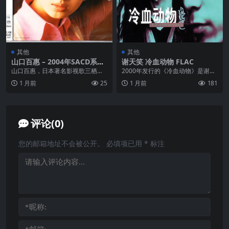
其他
其他
山口百惠 – 2004年SACD系列
谢天笑 冷血动物 FLAC
– 15歳のテーマ百恵の季節 D
山口百惠，日本著名影视歌三栖明
2000年发行的《冷血动物》是谢天
SD DFF
星。1984年，日本连续剧《血疑》
笑与冷血动物乐队的首张同名专
1 月前
25
1 月前
181
在全国播出，剧中...
辑，由嚎叫唱片推出...
评论(0)
您的邮箱地址不会被公开。
必填项已用
*
标注