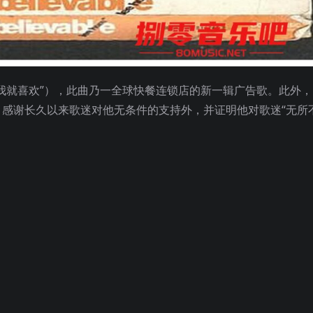
”（中译“我就喜欢”），此曲乃一全球快餐连锁店的新一辑广告歌。此外，
”，感谢长久以来歌迷对他无条件的支持外，并证明他对歌迷“无所