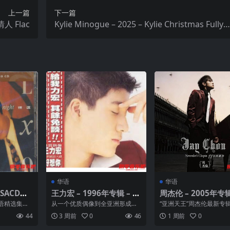
上一篇
下一篇
陈升 – 1989年专辑 – 放肆的情人 Flac
Kylie Minogue – 2025 – Kylie Christmas Fully
Wrapped Hi-Res FLAC Hi-Res 24bit 44,1kHz
华语
华语
年SACD系
王力宏 – 1996年专辑 – 好
周杰伦 – 2005年专辑
精选 DS
想你 Flac
一月的肖邦 Flac
语精选集，1
从一个优质偶像到全亚洲形成独
“亚洲天王”周杰伦最新专辑
。 专辑收录
一无二的「王力宏现象」，一个
月的萧邦”，周杰伦自己
44
3 周前
0
46
1 周前
0
年少的热情梦想，一股传承...
化做音乐诗人全新亮...