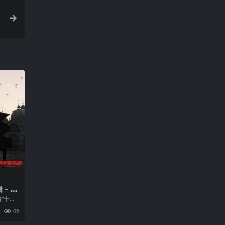
 – 十
“十一
打理造型
46