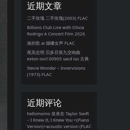
近期文章
二手玫瑰 二手玫瑰(2003) FLAC
Billions Club Live with Olivia
Rodrigo A Concert Film 2026
湫的歌 ai 烟嗓女声 FLAC
尾高忠明 贝多芬第九交响曲
exton ovcl 00905 sacd iso 古典
Stevie Wonder – Innervisions
(1973) FLAC
近期评论
hellomomo
发表在
Taylor Swift
– I Knew It, I Knew You +(Piano
Version)+acoustic version (FLAC