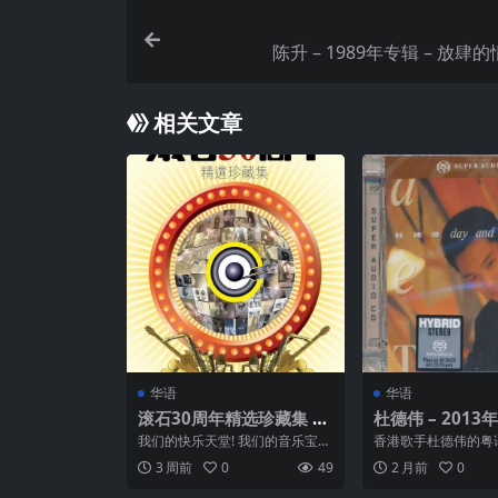
相关文章
华语
华语
滚石30周年精选珍藏集 fl
杜德伟 – 2013
ac
列 – DAY+NIGHT
我们的快乐天堂! 我们的音乐宝
香港歌手杜德伟的粤
D DSF
库! 记录了滚石30年来创造的乐
991年华星唱片推出
3 周前
0
49
2 月前
0
坛奇迹!! 乐坛最...
十二首歌。 01 ...