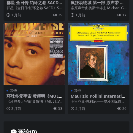
群星 全日传 铂环之卷 SACD
疯狂动物城 第一部 原声带 OS
索尼 限量 WAV+CUE
T FLAC
群星《全日传·铂环之卷 SACD》SO
该原声带由奥斯卡得主 Michael Gi
NY 限量版WAV+CUE 风雨同路30
acchino 操刀，2016年3月4...
1 月前
29
1 月前
17
年...
其他
其他
环球多元宇宙·黄耀明《MULT
Maurizio Pollini Internatio
IVERSE》精选2CD [低速整轨
nal Chopin Competition, W
《环球多元宇宙·黄耀明《MULTIVE
毛里齐奥·波利尼——华沙国际肖邦
WAV+CUE]
arsaw, 1960 (Live at 6th Int
RSE》精选2CD》是香港乐坛独树
钢琴比赛，1960年（1960年第六届
2 月前
53
2 月前
26
ernational Chopin Competi
一帜的音...
华沙国际肖...
tion, Warsaw, 1960) FLAC 1
92kHz 24bit qobuz
评论(0)