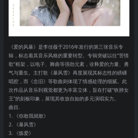
《爱的风暴》是李佳薇于2016年发行的第三张音乐专
辑，标志着其音乐风格的重要转型。专辑突破以往“苦情
歌”框架，以电子、舞曲等强劲元素，诠释爱的力量、勇
气与重生。主打歌《暴风雪》再度展现其标志性的磅礴
唱腔，而《念旧》等歌曲则体现了情感处理的细腻。此
次作品从音乐到视觉都更为丰富立体，旨在打破“铁肺女
王”的刻板印象，展现其收放自如的多元演唱实力。
曲目.
1. 《你敢我就敢》
2. 《暴风雪》
3. 《炼爱》