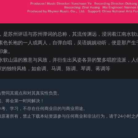
，是苏州评话与苏州弹词的总称，其流传渊远，浸润着江南水软
素色长袍的一人或两人，自弹自唱，吴语娓娓动听，便是那产生
印象。
软山温的雅意与风致，并衍生出风姿各异的繁多唱腔流派，人
术家的独特风格，如俞调、马调、陈调、琴调、蒋调等
站赞同其观点和对其真实性负责。
们。将会第一时间解决！
参考、学习，不存在任何商业目的与商业用途。
归原著所有，禁止下载本站资源参与任何商业和非法行为，请于24小时之