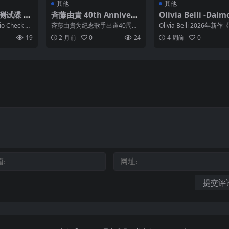
其他
其他
测试碟 S
斉藤由貴 40th Annivers
Olivia Belli -Daim
AC 整轨
ary Tour “水辺の扉”～Si
Piano Concerto, I
o Check S
斉藤由貴为纪念歌手出道40周
Olivia Belli 2026年新作
ngle Best Collection～
Suite & Sonatina f
年，开启时隔36年的全国hall巡
n》以希腊史诗为魂，融合钢
19
2 月前
0
24
4 周前
0
演“水辺の扉”，涵...
(Live) FLAC 48kHz 24bi
ausicaa (2026) FL
t qobuz
Res 24bit 96kHz