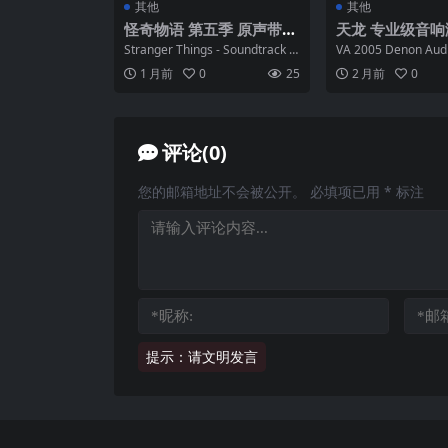
其他
其他
怪奇物语 第五季 原声带
天龙 专业级音响
第二辑 FLAC 44.1kHz 16
ACD ISO + FL
Stranger Things - Soundtrack fr
VA 2005 Denon Audi
bit Tidal
om the Ne...
ACD iso + fla...
1 月前
0
25
2 月前
0
评论(0)
您的邮箱地址不会被公开。
必填项已用
*
标注
提示：请文明发言