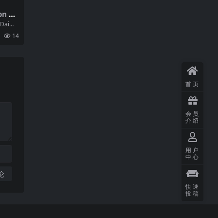
on –
thaca
《Daimo
or N
琴...
14
AC Hi-
首页
会员
介绍
用户
中心
快速
投稿