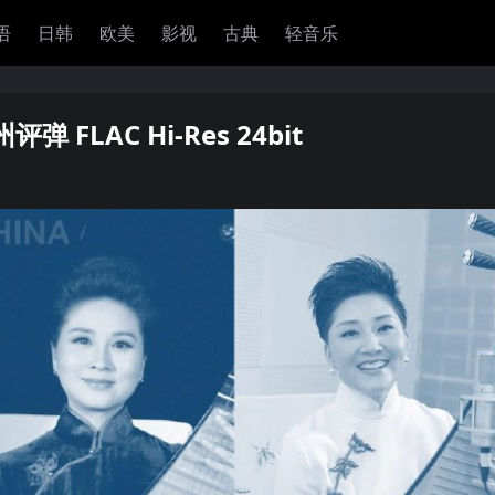
语
日韩
欧美
影视
古典
轻音乐
FLAC Hi-Res 24bit