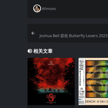
80music
Joshua Bell 梁祝 Butterfly Lovers 2023 FLAC H
-Res 24bit 96k
相关文章