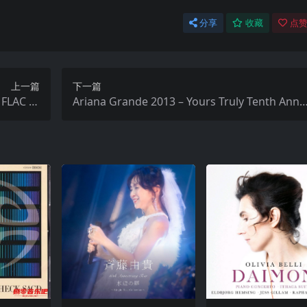
分享
收藏
点赞
上一篇
下一篇
i
Ariana Grande 2013 – Yours Truly Tenth Anni
Hz qobuz
ersary Edition FLAC Hi-Res 24bit 48kHz Tidal