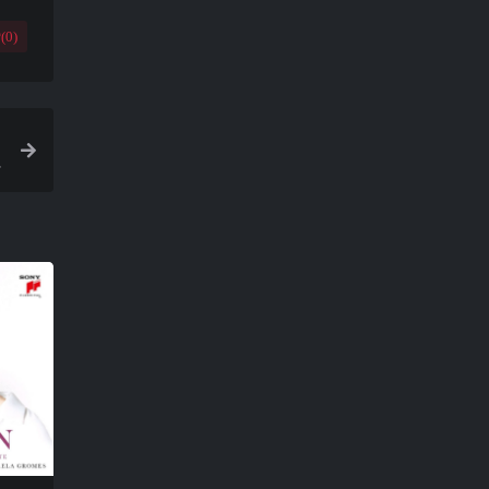
(
0
)
v