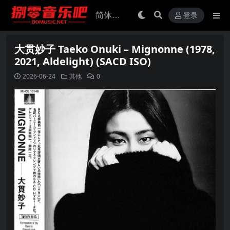
登录
大贯妙子 Taeko Onuki – Mignonne (1978,
2021, Aldelight) (SACD ISO)
2026-06-24
其他
0