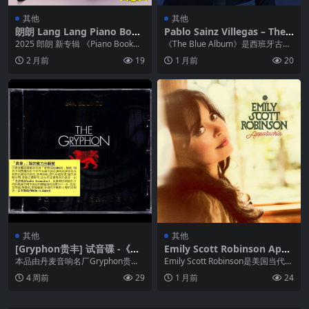
其他
其他
朗朗 Lang Lang Piano Book
Pablo Sainz Villegas – The
2 – 2025-10-17 FLAC 96kHz
Blue Album 2023, Sony FLA
2025 郎朗 新专辑 《Piano Book
《The Blue Album》是西班牙古典
24bit qobuz
C Hi-Res 24bit 96kHz 索尼
2》 作为2019年专辑《Pia...
吉他大师Pablo Sainz Vi...
2 月前
19
1 月前
20
古典
其他
其他
[Gryphon贵丰] 试音碟 -《声
Emily Scott Robinson Appa
的魔力示范盘THE GRYPHON
lachia FLAC Hi-Res 96kHz 2
本品由丹麦音响名厂Gryphon贵丰
Emily Scott Robinson是美国当代美
POWER & GRACE》24K金碟
4bit qobuz
出品，编号SRM042GCD，是专业
式民谣代表唱作人，北卡罗来纳...
4 周前
29
1 月前
24
WAV
级发烧试...