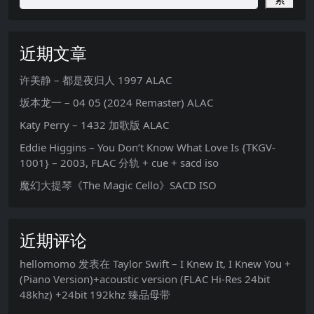
近期文章
许美静 – 都是夜归人 1997 ALAC
坂本龙一 – 04 05 (2024 Remaster) ALAC
Katy Perry – 1432 加歌版 ALAC
Eddie Higgins – You Don’t Know What Love Is {TKGV-
1001} – 2003, FLAC 分轨 + cue + sacd iso
魔幻大提琴《The Magic Cello》SACD ISO
近期评论
hellomomo
发表在
Taylor Swift – I Knew It, I Knew You +
(Piano Version)+acoustic version (FLAC Hi-Res 24bit
48khz) +24bit 192khz 臻品母带