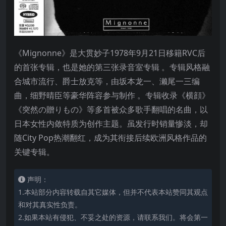
《Mignonne》是大贯妙子1978年9月21日移籍RVC后
的首张专辑，也是她的第三张录音室专辑 。专辑风格融
合城市流行、爵士放克等，由坂本龙一、濑尾一三编
曲，细野晴臣等豪华阵容参与制作 。专辑收录《横顔》
《突然の贈りもの》等多首被众多歌手翻唱的名曲，以
日本女性内敛特质为创作主题。虽发行时销量惨淡，却
随City Pop热潮翻红，成为其衔接后续欧洲风格作品的
关键专辑。
声明：
1.本站部分内容转载自其它媒体，但并不代表本站赞同其观点
和对其真实性负责。
2.如果本站有侵犯、不妥之处的资源，请联系我们。将会第一