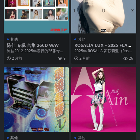
其他
其他
陈佳 专辑 合集 26CD WAV
ROSALÍA LUX – 2025 FLAC
Hi-Res 96kHz 24bit qobuz
陈佳2012-2025年发行的26张专辑
2025年 ROSALiA 罗莎莉亚（Rosalí
收录《樱花之旅》《又见邓丽君》
a）第四张专辑《LUX》获8....
2 月前
9
2 月前
26
系列、《...
其他
其他