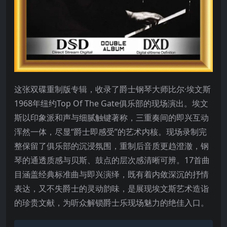
这张双碟重制版专辑，收录了爵士钢琴大师比尔·埃文斯
1968年纽约Top Of The Gate俱乐部的现场演出。埃文
斯以印象派和声与细腻触键著称，三重奏间的即兴互动
浑然一体，尽显“爵士即感受”的艺术内核。现场录制完
整保留了俱乐部的沉浸氛围，重制后音质更趋澄澈，钢
琴的通透质感与贝斯、鼓点的层次感清晰可辨。17首曲
目涵盖经典标准曲与即兴演绎，既有着内敛深沉的抒情
表达，又不失爵士的灵动韵味，是展现埃文斯艺术造诣
的珍贵文献，为听众解锁爵士乐现场魅力的绝佳入口。