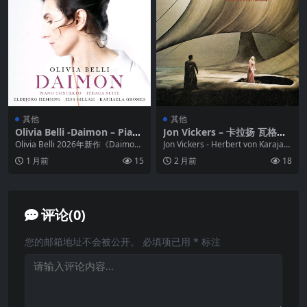
其他
其他
Olivia Belli -Daimon – Pian
Jon Vickers – 卡拉扬 瓦格纳
o Concerto, Ithaca Suite &
Tristan und Isolde FLAC
Olivia Belli 2026年新作《Daimo
Jon Vickers - Herbert von Karajan
Sonatina for Nausicaa (202
n》以希腊史诗为魂，融合钢琴...
Wagner...
1 月前
15
2 月前
18
6) FLAC Hi-Res 24bit 96kHz
评论(0)
您的邮箱地址不会被公开。
必填项已用
*
标注