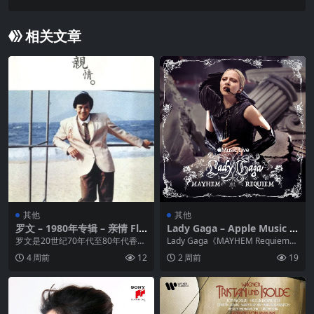
Soundtrack)(2025) FLAC Hi-Res 48kHz 24bit qob
uz
相关文章
其他
其他
罗文 – 1980年专辑 – 亲情 Fla
Lady Gaga – Apple Music Li
c
ve MAYHEM Requiem (202
罗文是20世纪70年代至80年代香港
Lady Gaga《MAYHEM Requiem》
6) ALAC 24bit 48kHz
流行乐坛的代表人物之一。他以宏
是2026年Apple Mus...
4 周前
12
2 周前
19
亮的嗓子见称，...