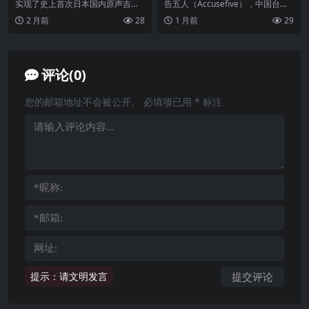
o Uka FLAC 48kHz 24bit
实现了史上首次日本国内原声吉他
告五人（Accusefive），中国台湾
大赛双冠王的坂本佳祐，推出了他
乐团，成立于2017年，由团长兼鼓
2 月前
28
1 月前
29
的首张完整专辑《Uk...
手哲谦...
评论(0)
您的邮箱地址不会被公开。
必填项已用
*
标注
提示：请文明发言