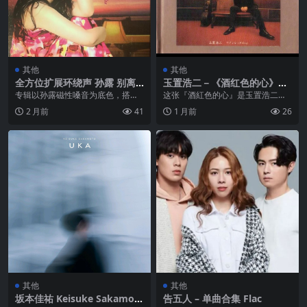
其他
其他
全方位扩展环绕声 孙露 别离 2
玉置浩二－《酒红色的心》K2
CD WAV 分轨
HD WAV+CUE
专辑以孙露磁性嗓音为底色，搭配
这张『酒紅色的心』是玉置浩二重
环绕声效，将离别、思念的情绪揉
新诠释安全地帶早期的畅销情歌。
2 月前
41
1 月前
26
进旋律：从《等你等了...
更棒的是，藉著母帶处...
其他
其他
坂本佳祐 Keisuke Sakamot
告五人 – 单曲合集 Flac