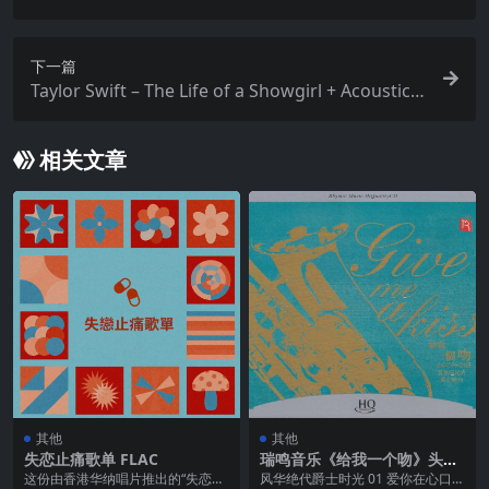
下一篇
Taylor Swift – The Life of a Showgirl + Acoustic C
ollection 2025 – Apple数字母带
相关文章
其他
其他
失恋止痛歌单 FLAC
瑞鸣音乐《给我一个吻》头版
限量HQCD 低速原抓WAV+CU
这份由香港华纳唱片推出的“失恋止
风华绝代爵士时光 01 爱你在心口难