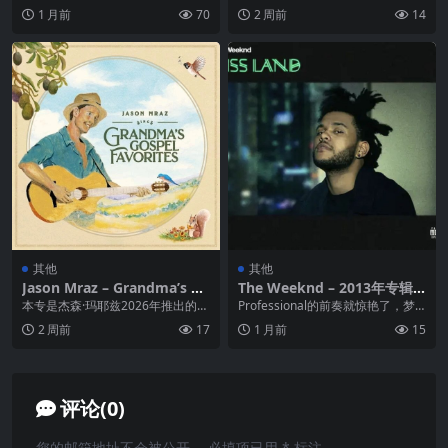
E
痛歌单”，精选 23 首当代粤语流行
开 02 忘记他 03 情人的眼泪 04
1 月前
70
2 周前
14
（Canto...
南...
其他
其他
Jason Mraz – Grandma’s Go
The Weeknd – 2013年专辑 –
spel Favorites FLAC 24bit 4
Kiss Land Flac
本专是杰森·玛耶兹2026年推出的致
Professional的前奏就惊艳了，梦
4kHz
敬之作，核心是他2007年为祖母定
幻而有宗教的神秘，以至于这么仙
2 周前
17
1 月前
15
制的圣诞礼...
的人声音...
评论(0)
您的邮箱地址不会被公开。
必填项已用
*
标注