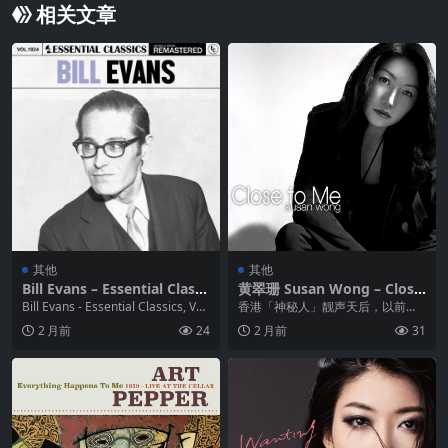
相关文章
其他
其他
Bill Evans – Essential Classi
黄翠珊 Susan Wong – Close
cs, Vol. 1024 – 2025 FLAC 2
to Me SACD dsf
Bill Evans - Essential Classics, Vol.
香港「神秘人」靓声天后，以前艺
4bit 44kHz qobuz
10...
名黄浩诗在佳音唱片出过一张唱
2 月前
24
2 月前
31
片，真名黄翠珊。Sus...