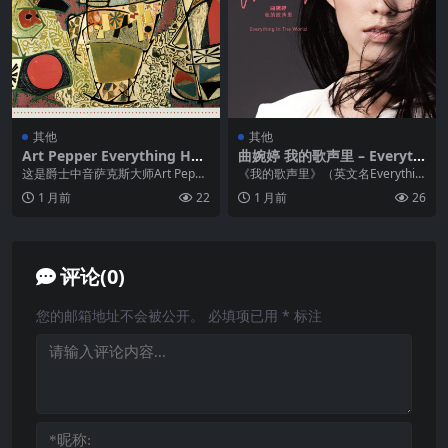
其他
其他
Art Pepper Everything Hap
曲婉婷 我的歌声里 – Everythi
pens To Me – 1959 – Live At
ng In The World (Deluxe Ve
这是爵士中音萨克斯大师Art Peppe
《我的歌声里》（英文名Everythin
The Cellar (2026) FLAC Hi-R
rsion) FLAC
r的珍贵现场录音，捕捉其1959年
g in the World）是曲婉婷首...
1 月前
22
1 月前
26
es 24bit 96khz
在温哥...
评论(0)
您的邮箱地址不会被公开。
必填项已用
*
标注