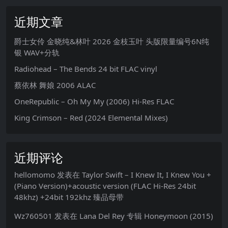
近期文章
爵士女伶 金晓纯&林叶 2026 金枝玉叶 头版限量编号6N纯
银 WAV+分轨
Radiohead – The Bends 24 bit FLAC vinyl
蔡依林 舞娘 2006 ALAC
OneRepublic – Oh My My (2006) Hi-Res FLAC
King Crimson – Red (2024 Elemental Mixes)
近期评论
hellomomo
发表在
Taylor Swift – I Knew It, I Knew You +
(Piano Version)+acoustic version (FLAC Hi-Res 24bit
48khz) +24bit 192khz 臻品母带
Wz760501
发表在
Lana Del Rey 专辑 Honeymoon (2015)