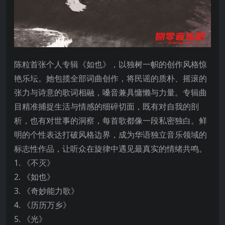
陈粒首张个人专辑《如也》，以独树一帜的创作风格惊
艳乐坛。她包揽全部词曲创作，将民谣的质朴、摇滚的
张力与诗意的歌词相融，嗓音兼具慵懒与力量。专辑曲
目精准捕捉生活与情感的细碎切面，既有对自我的剖
析，也有对世事的洞察，每首歌都像一段私密独白。鲜
明的个性表达打破风格边界，成为华语独立音乐领域的
标志性作品，让听众在旋律中遇见最真实的情绪共鸣。
1. 《不灭》
2. 《如也》
3. 《奇妙能力歌》
4. 《历历万乡》
5. 《光》