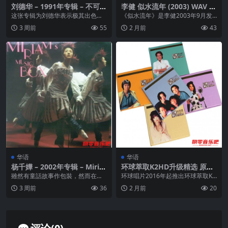
刘德华 – 1991年专辑 – 不可不
李健 似水流年 (2003) WAV 分
信…缘 Flac
轨
这张专辑为刘德华表示极其出色的1
《似水流年》是李健2003年9月发
991年划上一个美满的句号。这是
行的首张个人专辑，他包揽了作
3 周前
55
2 月前
43
一个以慢歌为主的...
曲、编曲等工作。专...
华语
华语
杨千嬅 – 2002年专辑 – Miria
环球萃取K2HD升级精选 原抓
m’s Music Box – Flac
wav+cue 合集
雖然有童話故事作包裝，然而在千
环球唱片2016年起推出环球萃取K2
嬅的情歌中，道出了在現實的愛情
HD升级精选系列，整套共48张个人
3 周前
36
2 月前
20
世界中，原來是沒有「...
精选CD，...