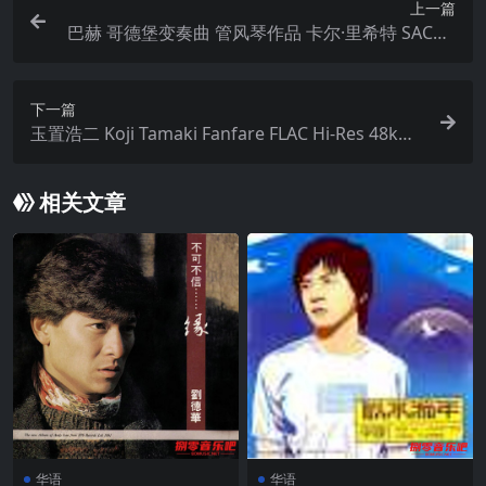
上一篇
巴赫 哥德堡变奏曲 管风琴作品 卡尔·里希特 SACD I
SO
下一篇
玉置浩二 Koji Tamaki Fanfare FLAC Hi-Res 48kHz
24bit qobuz
相关文章
华语
华语