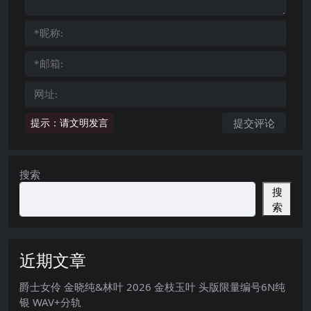
提示：请文明发言
搜索
搜
索
近期文章
爵士女伶 金晓纯&林叶 2026 金枝玉叶 头版限量编号6N纯
银 WAV+分轨