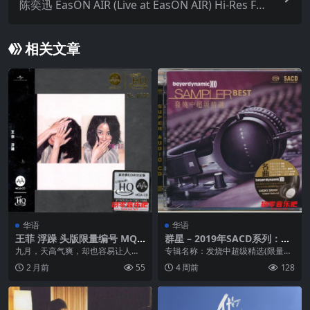
陈奕迅 EasON AIR (Live at EasON AIR) Hi-Res FLA
C 96kHz 24bit qobuz
相关文章
华语
华语
王菲 浮躁 头版限量编号 MQA
群星 – 2019年SACD系列：发
UHQCD WAV 整轨 + 分轨
烧中超级精选 DSF
九月，天高气爽，却也容易让人莫
专辑名称：发烧中超级精选(限量
名浮躁。王菲1996年发行的专辑
版)。艺人：群星。音乐风格：流
2 月前
55
4 周前
128
《浮躁》，恰如其分...
行。厂牌：新世纪。光...