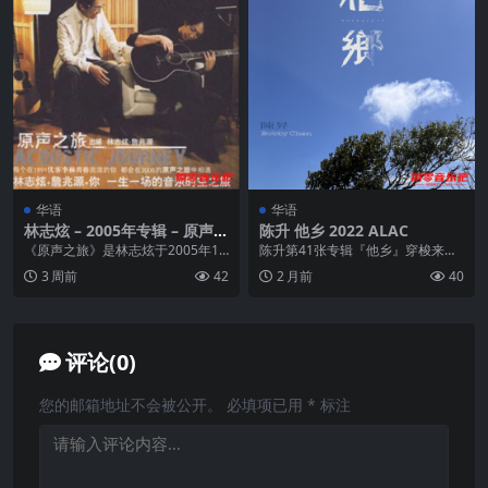
华语
华语
林志炫 – 2005年专辑 – 原声之
陈升 他乡 2022 ALAC
旅 Flac
《原声之旅》是林志炫于2005年12
陈升第41张专辑『他乡』穿梭来往
月30日发行的音乐专辑，共收录14
著时空，映照出不同时光中男子的
3 周前
42
2 月前
40
首歌曲，由...
脸庞，写给失去的亲...
评论(0)
您的邮箱地址不会被公开。
必填项已用
*
标注