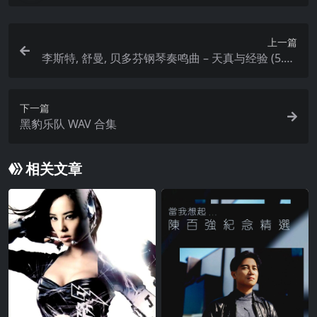
上一篇
李斯特, 舒曼, 贝多芬钢琴奏鸣曲 – 天真与经验 (5.1C
H/DSD)
下一篇
黑豹乐队 WAV 合集
相关文章