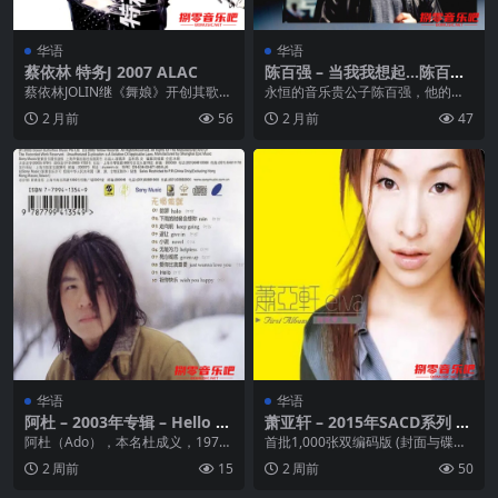
华语
华语
蔡依林 特务J 2007 ALAC
陈百强 – 当我我想起…陈百强
纪念精选 (2023) ALAC + dol
蔡依林JOLIN继《舞娘》开创其歌唱
永恒的音乐贵公子陈百强，他的歌
by atmos 杜比全景声 双版本
演艺事业新局面后，2007年JOLIN
声是粤语乐坛一抹最温柔的亮色。
2 月前
56
2 月前
47
即将创...
这张纪念精选辑《当我...
华语
华语
阿杜 – 2003年专辑 – Hello –
萧亚轩 – 2015年SACD系列 –
Flac
萧亚轩同名专辑 Dsf
阿杜（Ado），本名杜成义，1973
首批1,000张双编码版 (封面与碟芯
年3月11日出生于新加坡，新加坡
同编码)德国压碟SACD (Hybrid)...
2 周前
15
2 周前
50
华人男歌手。...