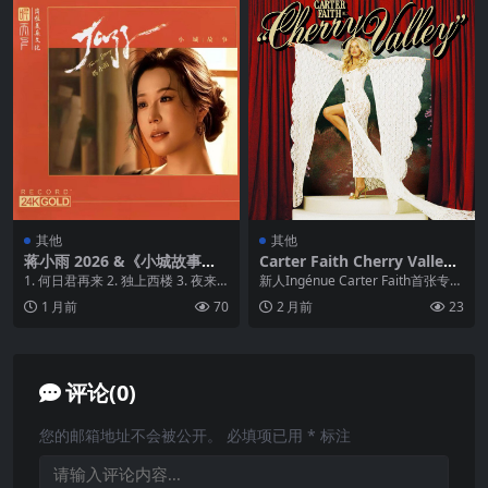
其他
其他
蒋小雨 2026 &《小城故事》2
Carter Faith Cherry Valley
4K黄金直刻 WAV
FLAC 96kHz 24bit
1. 何日君再来 2. 独上西楼 3. 夜来
新人Ingénue Carter Faith首张专辑
香 4. 忘记他 5. 千言万语 6...
《Cherry Valley...
1 月前
70
2 月前
23
评论(0)
您的邮箱地址不会被公开。
必填项已用
*
标注