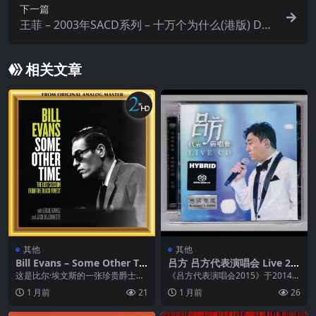
下一篇
王菲 – 2003年SACD系列 – 十万个为什么(港版) DS
D DSF
相关文章
其他
其他
Bill Evans – Some Other Ti
吕方 吕方代表演唱会 Live 20
me (The Lost Session From
15 SACD DFF
这是比尔·埃文斯的一张珍贵爵士专
《吕方代表演唱会2015》于2014年
The Black Forest) [Double
辑。它录制于1968年6月20日德国
9月4-5日登陆红磡香港体育馆，是
1 月前
21
1 月前
26
Album] – 2XHDRE1044 DSD
黑森林，距其...
吕方阔别...
256 dsf