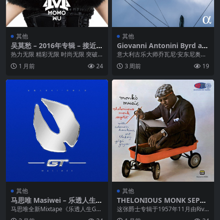
其他
其他
吴莫愁 – 2016年专辑 – 接近无
Giovanni Antonini Byrd an
限 Hi-Res / Flac
d the Bird 2026-04-24 FLAC
热力无限 精彩无限 时尚无限 突破
意大利古乐大师乔瓦尼·安东尼奥尼
96kHz 24bit qobuz
无限 颠覆时代的全能女声 90后音乐
2026年新作《Byrd and the Bir...
1 月前
24
3 周前
19
新力量的领...
其他
其他
马思唯 Masiwei – 乐透人生G
THELONIOUS MONK SEPTE
T 即刻入戏
T – MONK S MUSIC – (2022)
马思唯全新Mixtape《乐透人生G
这张爵士专辑于1957年11月由Rive
(HDTT) (DSD64)
T：即刻入戏》于2025年10月15日
rside Records发行，是塞隆尼...