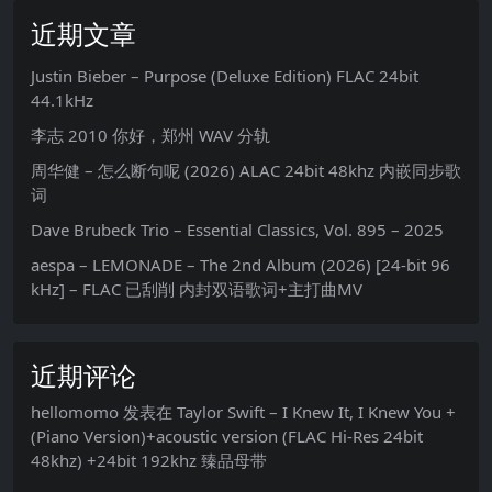
近期文章
Justin Bieber – Purpose (Deluxe Edition) FLAC 24bit
44.1kHz
李志 2010 你好，郑州 WAV 分轨
周华健 – 怎么断句呢 (2026) ALAC 24bit 48khz 内嵌同步歌
词
Dave Brubeck Trio – Essential Classics, Vol. 895 – 2025
aespa – LEMONADE – The 2nd Album (2026) [24-bit 96
kHz] – FLAC 已刮削 内封双语歌词+主打曲MV
近期评论
hellomomo
发表在
Taylor Swift – I Knew It, I Knew You +
(Piano Version)+acoustic version (FLAC Hi-Res 24bit
48khz) +24bit 192khz 臻品母带