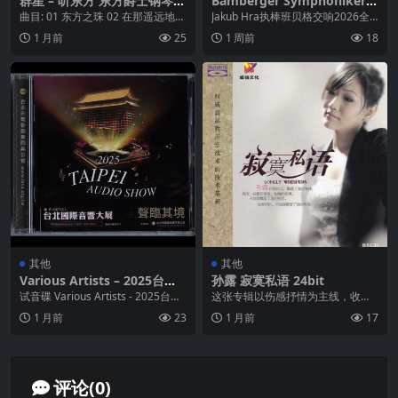
群星 – 听东方 东方爵士钢琴 2
Bamberger Symphoniker –
003 DSD DSF
Martinů The Symphonies
曲目: 01 东方之珠 02 在那遥远地方
Jakub Hra执棒班贝格交响2026全
(2026) FLAC 24bit 96kHz q
03 鲁冰花 04 彩云追月 05 ...
新全集录音，获评马尔蒂努交响曲
1 月前
25
1 周前
18
obuz
史上顶级...
其他
其他
Various Artists – 2025台北
孙露 寂寞私语 24bit
國際音響大展 TAIPEI AUDIO
试音碟 Various Artists - 2025台北
这张专辑以伤感抒情为主线，收录
SHOW WAV
國際音響大展 TAIPE...
《别在分手的时候说爱我》《被情
1 月前
23
1 月前
17
伤过的女人》等流行伤...
评论(0)