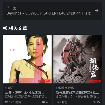
下一篇
Beyonce – COWBOY CARTER FLAC 24Bit 44.1KHz
相关文章
华语
华语
影视
王菲 – 2001 王菲[光之翼日本
胡伟立作品精选集(2025) 低速
版]
原抓WAV+CUE
亚洲各地区顶尖音乐人联手打造王
曲目列表： 01. 琴箫合奏曲 (笑傲江
菲年度钜作。 新专辑造型18世纪法
湖) 02. 慈宁宫森严 (鹿鼎记) 0...
17 小时前
45
2 月前
15
国古董衣华丽登场...