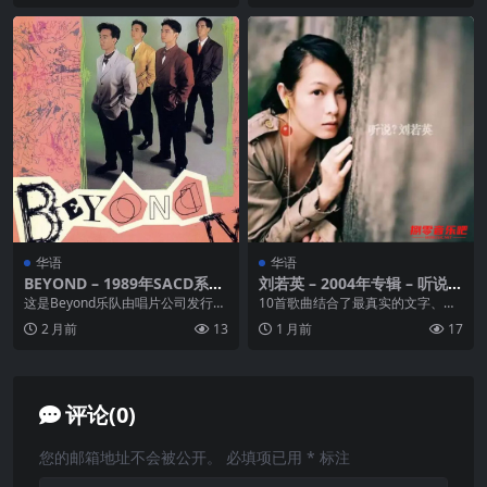
华语
华语
BEYOND – 1989年SACD系列
刘若英 – 2004年专辑 – 听说？
– BEYOND IV DSD DSF
Flac
这是Beyond乐队由唱片公司发行的
10首歌曲结合了最真实的文字、最
第四张专辑,故碟名取作《Beyond I
诚恳的音乐与最感动的视觉呈现，
2 月前
13
1 月前
17
V》...
每一首歌从不同角度...
评论(0)
您的邮箱地址不会被公开。
必填项已用
*
标注