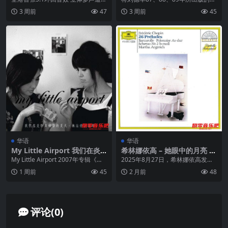
ACD 收录港乐克勤LIVE 最精彩14
张CD重新包装组成的真存版4 In
3 周前
47
3 周前
45
首现...
1，这是...
华语
华语
My Little Airport 我们在炎
希林娜依高 – 她眼中的月亮 2
热与抑郁的夏天，无法停止抽
025 ALAC 24bit 48kHz
My Little Airport 2007年专辑《我
2025年8月27日，希林娜依高发行
烟 2007
们在炎热与抑郁的夏天，无法...
全女性音乐人创作EP《她眼中的月
1 周前
45
2 月前
48
亮》，集结六...
评论(0)