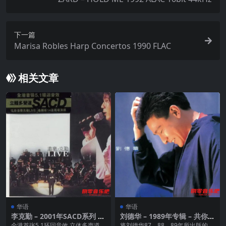
下一篇
Marisa Robles Harp Concertos 1990 FLAC
相关文章
华语
华语
李克勤 – 2001年SACD系列 –
刘德华 – 1989年专辑 – 共你伤
港乐.克勤 Live – dsf
心过 Flac
全港首张5.1环回音效 立体多声道S
将刘德华87、88、89年所出版的4