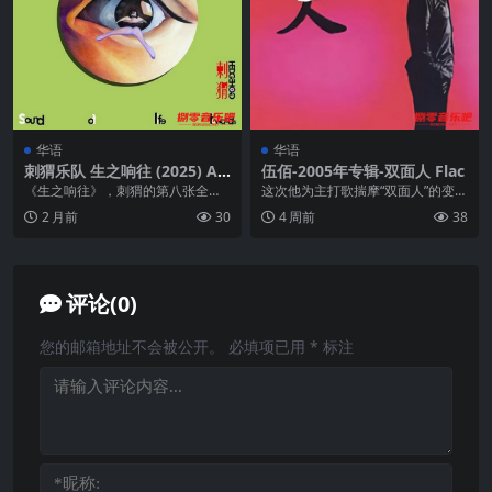
华语
华语
刺猬乐队 生之响往 (2025) AL
伍佰-2005年专辑-双面人 Flac
AC
《生之响往》，刺猬的第八张全长
这次他为主打歌揣摩“双面人”的变态
录音室专辑，在此时到来。打开它1
心理，更略带点杀人魔的成份。伍
2 月前
30
4 周前
38
1首作品，起伏错落...
佰演得逼真，唱得...
评论(0)
您的邮箱地址不会被公开。
必填项已用
*
标注