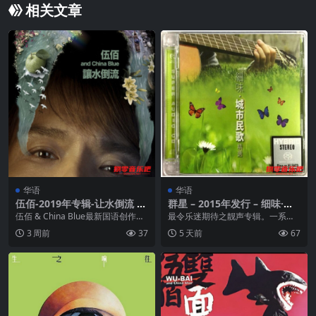
相关文章
华语
华语
伍佰-2019年专辑-让水倒流 Fl
群星 – 2015年发行 – 细味·城
ac
市民歌精选 DSD DSF
伍佰 & China Blue最新国语创作专
最令乐迷期待之靓声专辑。一系列
辑「让水倒流 」台湾摇滚传奇...
精选作品经重新混音，并由HiFi德
3 周前
37
5 天前
67
提供优质高级专业...