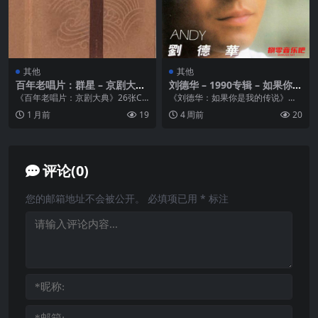
其他
其他
百年老唱片：群星 – 京剧大典
刘德华 – 1990专辑 – 如果你是
(26CD[ 中唱上海] 精装典藏
我的传说 Flac
《百年老唱片：京剧大典》26张CD
《刘德华：如果你是我的传说》重
版) Flac cue
辑录了一百五十六位京剧名家演唱
回经典时代，新欢不比旧爱！华仔
1 月前
19
4 周前
20
的274段经典唱...
绝对是个不老的传说！...
评论(0)
您的邮箱地址不会被公开。
必填项已用
*
标注