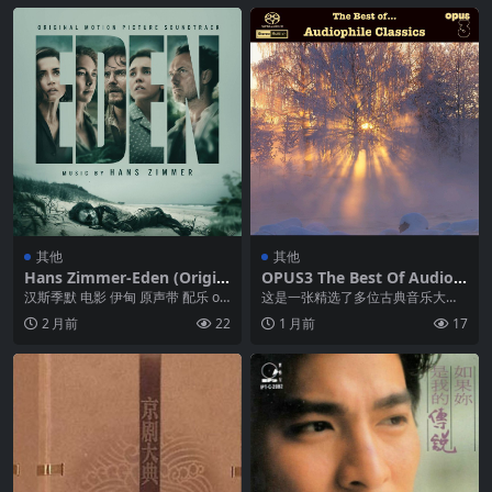
其他
其他
Hans Zimmer-Eden (Origin
OPUS3 The Best Of Audiop
al Motion Picture Soundtra
hile Classics – 2010 dsd dsf
汉斯季默 电影 伊甸 原声带 配乐 ost
这是一张精选了多位古典音乐大师
ck) FLAC 48kHz 24bit
qobuz
作品的高解析度专辑。收录了贝多
2 月前
22
1 月前
17
芬、巴赫、舒伯特、肖...